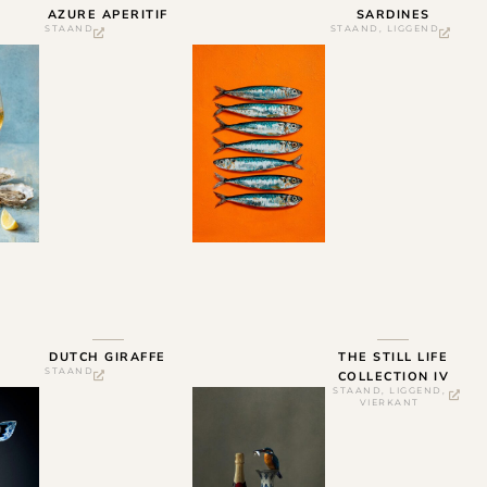
AZURE APERITIF
SARDINES
STAAND
STAAND
,
LIGGEND
DUTCH GIRAFFE
THE STILL LIFE
STAAND
COLLECTION IV
STAAND
,
LIGGEND
,
VIERKANT