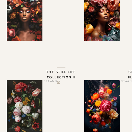
THE STILL LIFE
S
COLLECTION II
F
STAAND
STAA