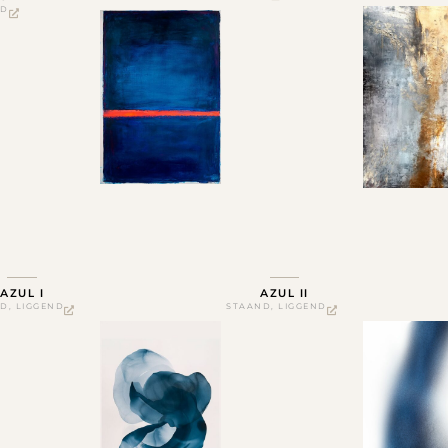
ND
AZUL I
AZUL II
ND
,
LIGGEND
STAAND
,
LIGGEND