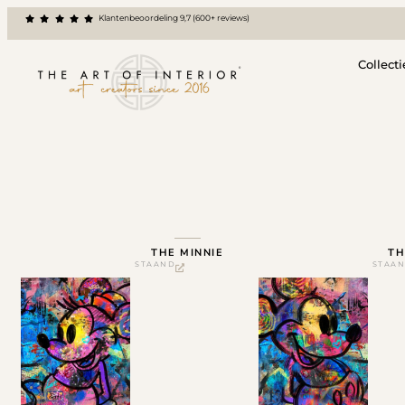
Klantenbeoordeling 9,7 (600+ reviews)
Collecti
THE MINNIE
TH
STAAND
STAA