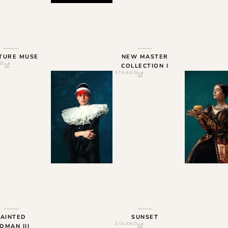
TURE MUSE
NEW MASTER
ND
COLLECTION I
STAAND
PAINTED
SUNSET
STAAND
OMAN III