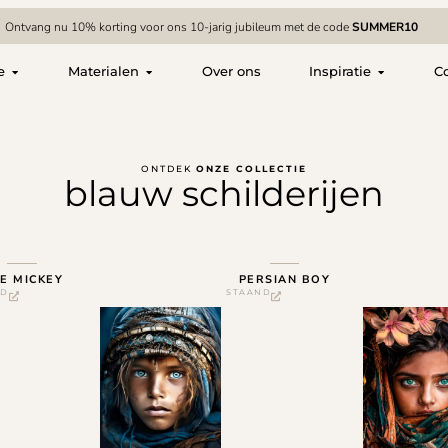
Ontvang nu 10% korting voor ons 10-jarig jubileum met de code
SUMMER10
e
Materialen
Over ons
Inspiratie
C
ONTDEK
ONZE COLLECTIE
blauw schilderijen
E MICKEY
PERSIAN BOY
ND
STAAND