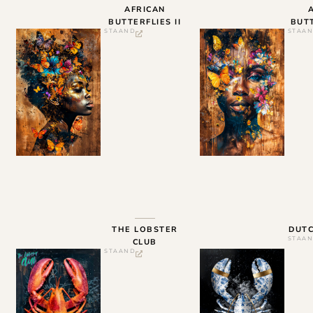
AFRICAN
BUTTERFLIES II
BUTT
STAAND
STAA
THE LOBSTER
DUT
STAA
CLUB
STAAND