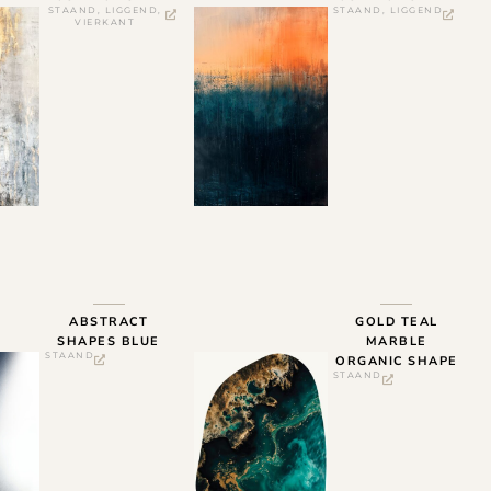
STAAND
,
LIGGEND
,
STAAND
,
LIGGEND
VIERKANT
ABSTRACT
GOLD TEAL
SHAPES BLUE
MARBLE
STAAND
ORGANIC SHAPE
STAAND