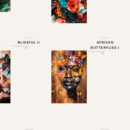
BLISSFUL II
AFRICAN
STAAND
BUTTERFLIES I
STAAND