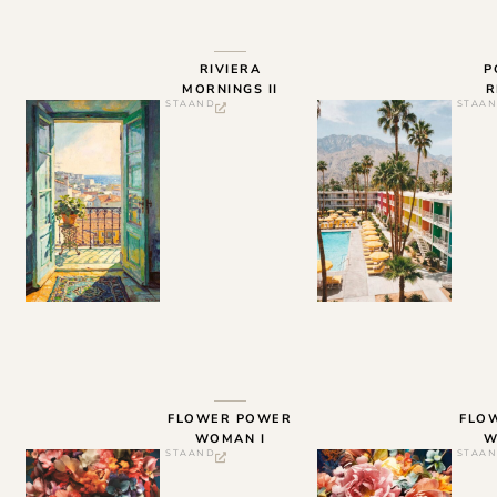
RIVIERA
P
MORNINGS II
R
STAAND
STAA
FLOWER POWER
FLO
WOMAN I
W
STAAND
STAA