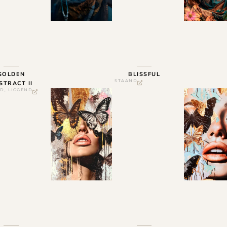
GOLDEN
BLISSFUL
STAAND
STRACT II
ND
,
LIGGEND