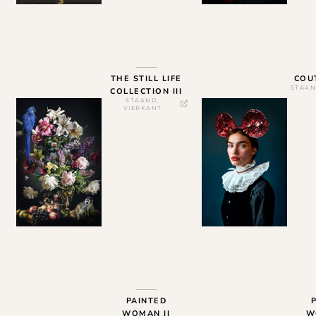
THE STILL LIFE
COU
STAA
COLLECTION III
STAAND
,
VIERKANT
PAINTED
WOMAN II
W