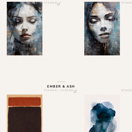
STAAND
STAA
EMBER & ASH
STAAND
,
LIGGEND
STAA