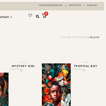
PHOTOSHOPSERVICE
ARTIESTEN
ZAKELIJK
0
ontact
THE ART OF INTERIOR
»
BLAUW
MYSTERY GIRL
TROPICAL BOY
STAAND
STAAND