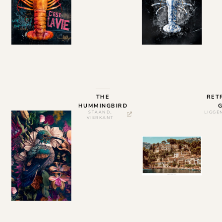
THE
RET
HUMMINGBIRD
G
STAAND
,
LIGGE
VIERKANT