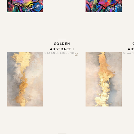
GOLDEN
ABSTRACT I
AB
STAAND
,
LIGGEND
STAA