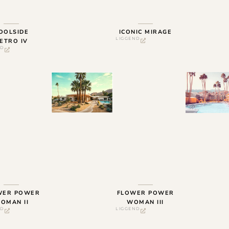
OOLSIDE
ICONIC MIRAGE
LIGGEND
ETRO IV
ND
WER POWER
FLOWER POWER
OMAN II
WOMAN III
ND
LIGGEND