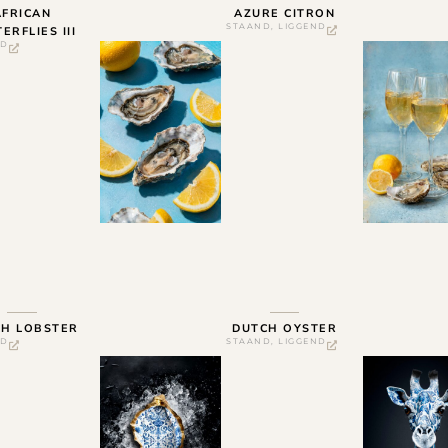
AFRICAN
AZURE CITRON
STAAND
,
LIGGEND
ERFLIES III
ND
CH LOBSTER
DUTCH OYSTER
ND
STAAND
,
LIGGEND