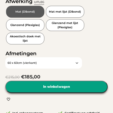
Afwerking
UITLEG
Mat (Dibond)
Mat met lijst (Dibond)
Glanzend met lijst
Glanzend (Plexiglas)
(Plexiglas)
Akoestisch doek met
lijst
Afmetingen
€
185,00
€
215,00
In winkelwagen
Incl. ophangsysteem
Certificaat van echtheid