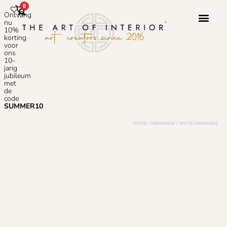
0
Ontvang
nu
10%
korting
voor
ons
10-
jarig
jubileum
met
de
code
SUMMER10
HOME
/
DIERENRIJK
/ WHITE DARKNESS