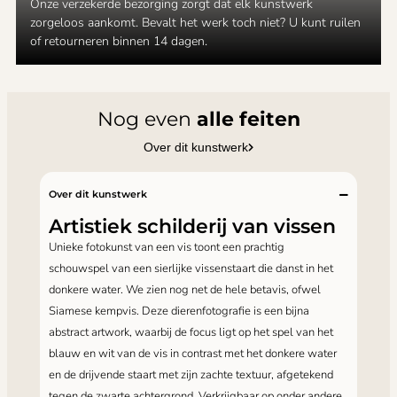
Onze verzekerde bezorging zorgt dat elk kunstwerk
zorgeloos aankomt. Bevalt het werk toch niet? U kunt ruilen
of retourneren binnen 14 dagen.
Nog even
alle feiten
Over dit kunstwerk
Over dit kunstwerk
Artistiek schilderij van vissen
Unieke fotokunst van een vis toont een prachtig
schouwspel van een sierlijke vissenstaart die danst in het
donkere water. We zien nog net de hele betavis, ofwel
Siamese kempvis. Deze dierenfotografie is een bijna
abstract artwork, waarbij de focus ligt op het spel van het
blauw en wit van de vis in contrast met het donkere water
en de drijvende staart met zijn zachte textuur, afgetekend
tegen de zwarte achtergrond. Verkrijgbaar op onder andere