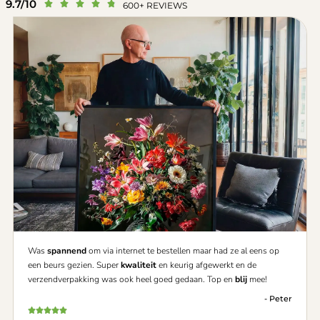
9.7/10





600+ REVIEWS
Was
spannend
om via internet te bestellen maar had ze al eens op
een beurs gezien. Super
kwaliteit
en keurig afgewerkt en de
verzendverpakking was ook heel goed gedaan. Top en
blij
mee!
- Peter