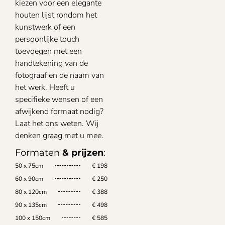
kiezen voor een elegante
houten lijst rondom het
kunstwerk of een
persoonlijke touch
toevoegen met een
handtekening van de
fotograaf en de naam van
het werk. Heeft u
specifieke wensen of een
afwijkend formaat nodig?
Laat het ons weten. Wij
denken graag met u mee.
Formaten
& prijzen
:
50 x 75cm
€ 198
60 x 90cm
€ 250
80 x 120cm
€ 388
90 x 135cm
€ 498
100 x 150cm
€ 585