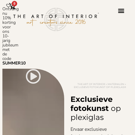
0
Ontvang
nu
10%
korting
voor
ons
10-
jarig
jubileum
met
de
code
SUMMER10
THE ART OF INTERIOR
»
MATERIALEN
»
EXCLUSIEVE FOTOKUNST OP PLEXIGLAS®
Exclusieve
fotokunst
op
plexiglas
Ervaar exclusieve