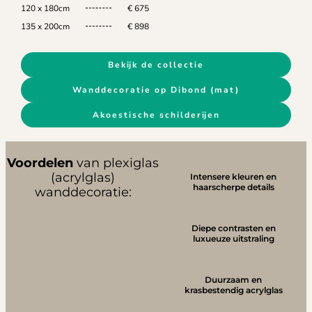
120 x 180cm
€ 675
135 x 200cm
€ 898
Bekijk de collectie
Wanddecoratie op Dibond (mat)
Akoestische schilderijen
Voordelen
van plexiglas
(acrylglas)
Intensere kleuren en
haarscherpe details
wanddecoratie:
Diepe contrasten en
luxueuze uitstraling
Duurzaam en
krasbestendig acrylglas