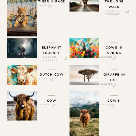
TIGER MIRAGE
THE LONG
STAAND
WALK
LIGGEND
,
VIERKANT
ELEPHANT
COWS IN
JOURNEY
SPRING
LIGGEND
,
LIGGEND
VIERKANT
DUTCH COW
GIRAFFE IN
LIGGEND
TREE
LIGGEND
COW
COW II
VIERKANT
STAAND