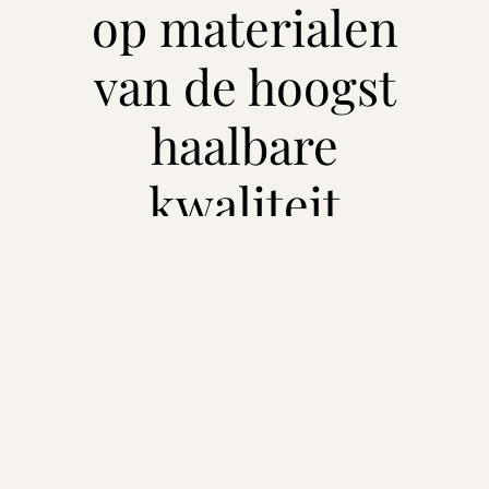
op materialen
van de hoogst
haalbare
kwaliteit
Uw gekozen landschapsschilderij is beschikbaar
op drie hoogwaardige materialen.
Plexiglas
muurdecoratie biedt een heldere,
glanzende afwerking en intense, levendige
kleuren die elk landschap tot leven brengen.
Dibond
kunst voor aan de muur heeft een
strakke, matte uitstraling en een modern karakter,
perfect voor een minimalistisch interieur.