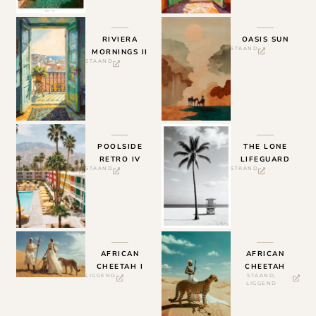
RIVIERA
OASIS SUN
STAAND
MORNINGS II
STAAND
POOLSIDE
THE LONE
RETRO IV
LIFEGUARD
STAAND
STAAND
AFRICAN
AFRICAN
CHEETAH I
CHEETAH
LIGGEND
STAAND
,
LIGGEND