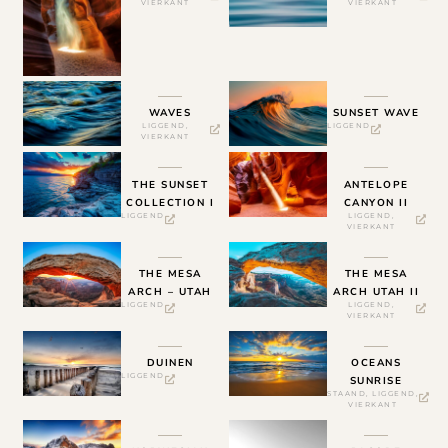
VIERKANT
VIERKANT
WAVES
SUNSET WAVE
LIGGEND
,
LIGGEND
VIERKANT
THE SUNSET
ANTELOPE
COLLECTION I
CANYON II
LIGGEND
LIGGEND
,
VIERKANT
THE MESA
THE MESA
ARCH – UTAH
ARCH UTAH II
LIGGEND
LIGGEND
,
VIERKANT
DUINEN
OCEANS
LIGGEND
SUNRISE
STAAND
,
LIGGEND
,
VIERKANT