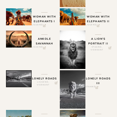
WOMAN WITH
WOMAN WITH
ELEPHANTS I
ELEPHANTS II
LIGGEND
LIGGEND
ANKOLE
A LION’S
SAVANNAH
PORTRAIT II
LIGGEND
STAAND
,
VIERKANT
LONELY ROADS
LONELY ROADS
LIGGEND
,
III
VIERKANT
STAAND