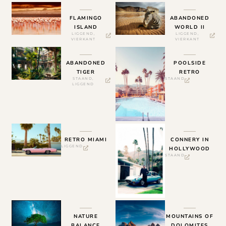
FLAMINGO
ABANDONED
ISLAND
WORLD II
LIGGEND
,
LIGGEND
,
VIERKANT
VIERKANT
ABANDONED
POOLSIDE
TIGER
RETRO
STAAND
,
STAAND
LIGGEND
RETRO MIAMI
CONNERY IN
LIGGEND
HOLLYWOOD
STAAND
NATURE
MOUNTAINS OF
BALANCE
DOLOMITES