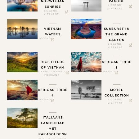
NORWEGIAN
PAGODE
LIGGEND
,
SUNRISE
VIERKANT
LIGGEND
,
VIERKANT
VIETNAM
SUNBURST IN
WATERS
THE GRAND
LIGGEND
CANYON
LIGGEND
,
VIERKANT
RICE FIELDS
AFRICAN TRIBE
OF VIETNAM
1
STAAND
,
LIGGEND
,
LIGGEND
VIERKANT
AFRICAN TRIBE
MOTEL
4
COLLECTION
LIGGEND
LIGGEND
,
VIERKANT
ITALIAANS
LANDSCHAP
MET
PARASOLDENN