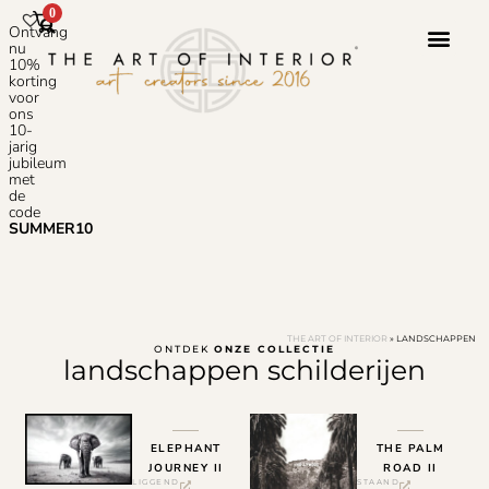
0
Ontvang
nu
10%
korting
voor
ons
10-
jarig
jubileum
met
de
code
SUMMER10
THE ART OF INTERIOR
»
LANDSCHAPPEN
ONTDEK
ONZE COLLECTIE
landschappen schilderijen
ELEPHANT
THE PALM
JOURNEY II
ROAD II
LIGGEND
STAAND