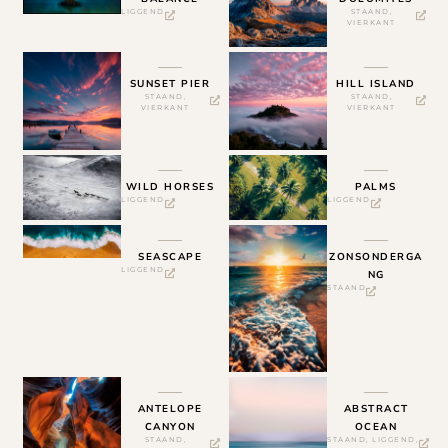
LIGGEND
STAAND
,
VIERKANT
SUNSET PIER
HILL ISLAND
STAAND
,
STAAND
,
VIERKANT
VIERKANT
WILD HORSES
PALMS
LIGGEND
LIGGEND
SEASCAPE
ZONSONDERGA
LIGGEND
NG
STAAND
ANTELOPE
ABSTRACT
CANYON
OCEAN
STAAND
,
STAAND
,
LIGGEND
,