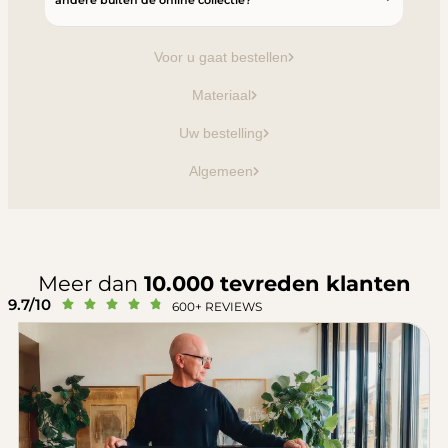
andere buiten de online collectie?
Voor u gaat bestellen
Materiaal
Uw bestelling
Algemeen
Meer dan
10.000 tevreden klanten
9.7/10





600+ REVIEWS