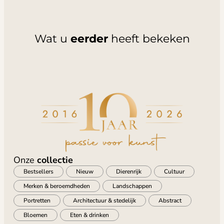
Wat u
eerder
heeft bekeken
Onze
collectie
Bestsellers
Nieuw
Dierenrijk
Cultuur
Merken & beroemdheden
Landschappen
Portretten
Architectuur & stedelijk
Abstract
Bloemen
Eten & drinken