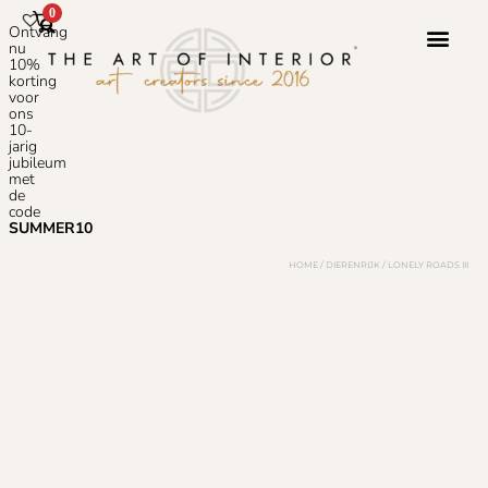
0
Ontvang
nu
10%
korting
voor
ons
10-
jarig
jubileum
met
de
code
SUMMER10
HOME
/
DIERENRIJK
/ LONELY ROADS III