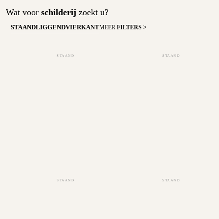
Wat voor
schilderij
zoekt u?
STAAND
LIGGEND
VIERKANT
MEER
FILTERS >
STAAND
STAAND
STAAND
STAAND