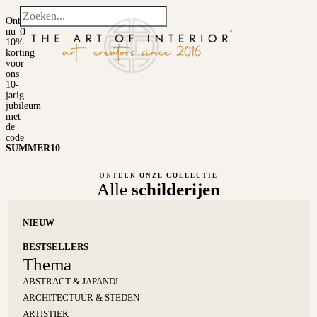
Ontvang
0
nu
10%
korting
voor
ons
10-
jarig
jubileum
met
de
code
SUMMER10
ONTDEK
ONZE COLLECTIE
Alle
schilderijen
NIEUW
BESTSELLERS
Thema
ABSTRACT & JAPANDI
ARCHITECTUUR & STEDEN
ARTISTIEK