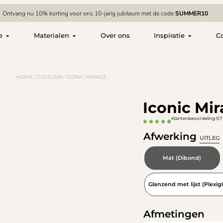
Ontvang nu 10% korting voor ons 10-jarig jubileum met de code
SUMMER10
e
Materialen
Over ons
Inspiratie
C
HOME
/
CULTUUR
/ ICONIC MIRAGE
Iconic Mi
Klantenbeoordeling 9,7 
Afwerking
UITLEG
Mat (Dibond)
Glanzend met lijst (Plexigl
Afmetingen