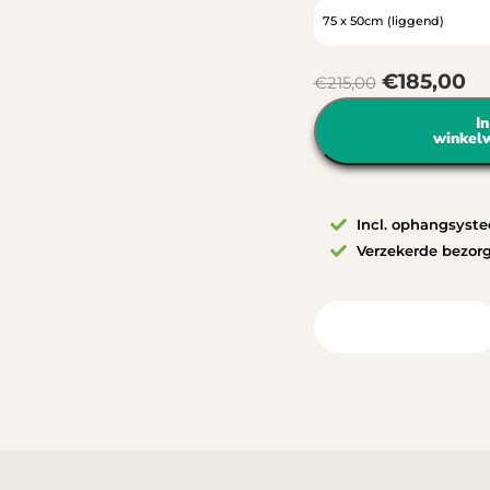
€
185,00
€
215,00
In
winkel
Incl. ophangsyst
Verzekerde bezor
Bekijk in uw ruimte