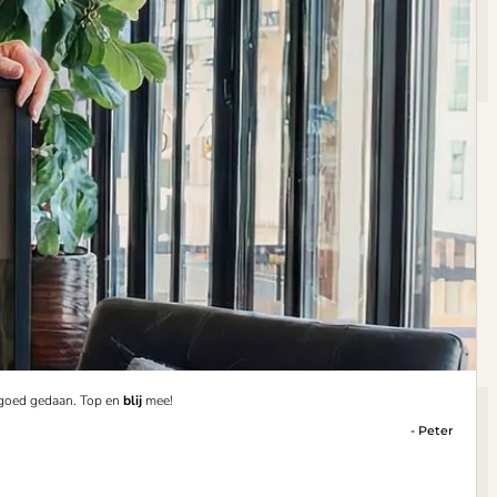
 goed gedaan. Top en
blij
mee!
- Peter