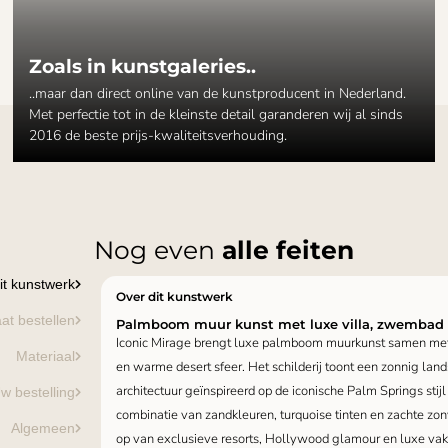
Zoals in kunstgaleries..
..maar dan direct online van de kunstproducent in Nederland.
Met perfectie tot in de kleinste detail garanderen wij al sinds
2016 de beste prijs-kwaliteitsverhouding.
Nog even
alle feiten
it kunstwerk
Over dit kunstwerk
at bestellen
Palmboom muur kunst met luxe villa, zwembad e
Iconic Mirage brengt luxe palmboom muurkunst samen met 
Materiaal
en warme desert sfeer. Het schilderij toont een zonnig l
architectuur geïnspireerd op de iconische Palm Springs stijl
w bestelling
combinatie van zandkleuren, turquoise tinten en zachte zonv
Algemeen
op van exclusieve resorts, Hollywood glamour en luxe va