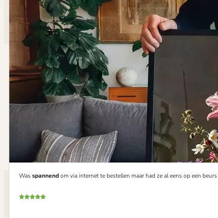
Was
spannend
om via internet te bestellen maar had ze al eens op een beur