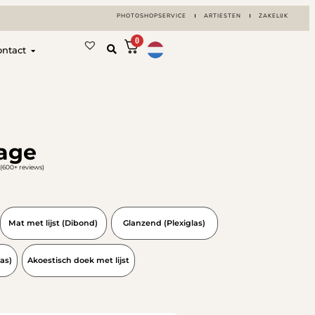
PHOTOSHOPSERVICE
ARTIESTEN
ZAKELIJK
0
ontact
rage
(600+ reviews)
Mat met lijst (Dibond)
Glanzend (Plexiglas)
as)
Akoestisch doek met lijst