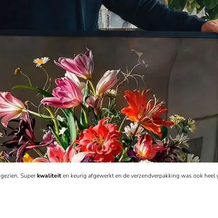
s gezien. Super
kwaliteit
en keurig afgewerkt en de verzendverpakking was ook heel