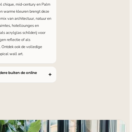
el chique, mid-century en Palm
 en warme kleuren brengt deze
ix van architectuur, natuur en
uimtes, hotellounges en
als acrylglas schilderij voor
en reflectie of als
. Ontdek ook de volledige
pical wall art.
ndere buiten de online