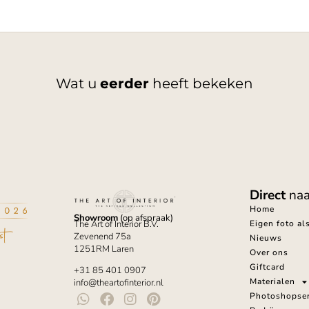
Wat u
eerder
heeft bekeken
Direct
naa
Home
Showroom
(op afspraak)
Eigen foto al
The Art of Interior B.V.
Zevenend 75a
Nieuws
1251RM Laren
Over ons
Giftcard
+31 85 401 0907
Materialen
info@theartofinterior.nl
Photoshopser