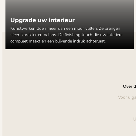
Upgrade uw interieur
Kunstwerken doen meer dan een muur vullen. Ze brengen
sfeer, karakter en balans. De finishing touch die uw interieur
compleet maakt én een blijvende indruk achterlaat.
Over d
Voor u ga
U