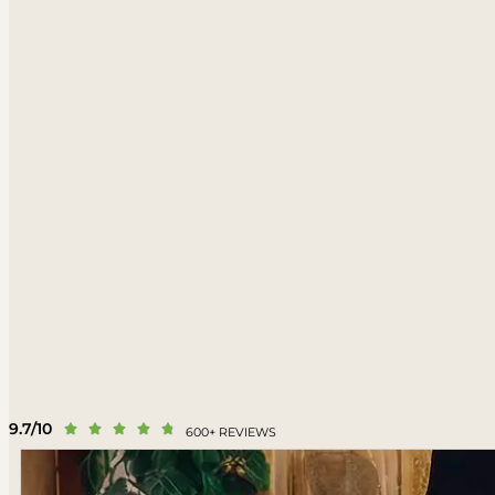
9.7/10





600+ REVIEWS