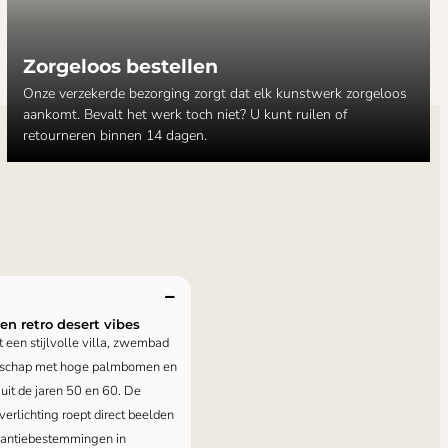
Zorgeloos bestellen
Onze verzekerde bezorging zorgt dat elk kunstwerk zorgeloos
aankomt. Bevalt het werk toch niet? U kunt ruilen of
retourneren binnen 14 dagen.
n retro desert vibes
een stijlvolle villa, zwembad
andschap met hoge palmbomen en
 uit de jaren 50 en 60. De
erlichting roept direct beelden
kantiebestemmingen in