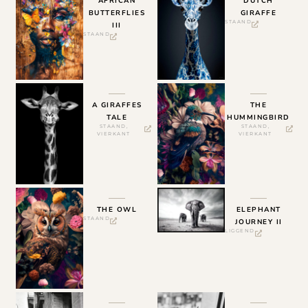
AFRICAN
DUTCH
BUTTERFLIES
GIRAFFE
STAAND
III
STAAND
A GIRAFFES
THE
TALE
HUMMINGBIRD
STAAND
,
STAAND
,
VIERKANT
VIERKANT
THE OWL
ELEPHANT
STAAND
JOURNEY II
LIGGEND