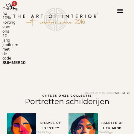
0
Ontvang
nu
10%
korting
voor
ons
10-
jarig
jubileum
met
de
code
SUMMER10
THE ART OF INTERIOR
»
PORTRETTEN
ONTDEK
ONZE COLLECTIE
Portretten schilderijen
SHAPES OF
PALETTE OF
IDENTITY
HER MIND
STAAND
STAAND