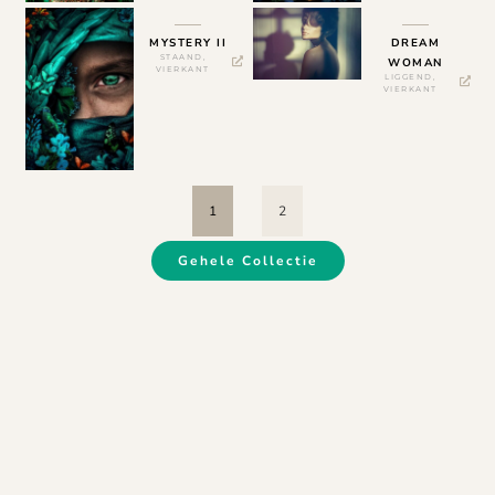
MYSTERY II
DREAM
STAAND
,
WOMAN
VIERKANT
LIGGEND
,
VIERKANT
1
2
Gehele Collectie