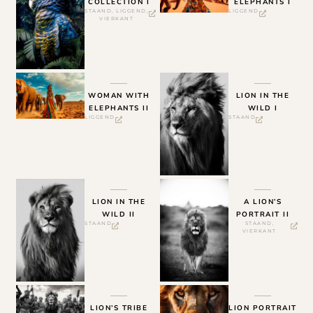
COLLECTION I
ELEPHANTS I
STAAND
,
LIGGEND
,
LIGGEND
VIERKANT
WOMAN WITH
LION IN THE
ELEPHANTS II
WILD I
LIGGEND
STAAND
LION IN THE
A LION’S
WILD II
PORTRAIT II
STAAND
STAAND
,
VIERKANT
LION’S TRIBE
LION PORTRAIT