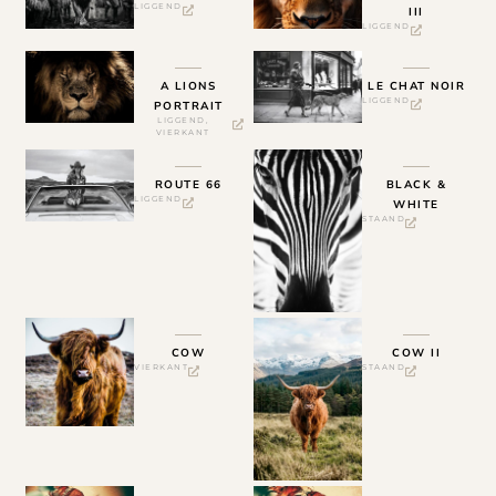
LIGGEND
III
LIGGEND
A LIONS
LE CHAT NOIR
LIGGEND
PORTRAIT
LIGGEND
,
VIERKANT
ROUTE 66
BLACK &
LIGGEND
WHITE
STAAND
COW
COW II
VIERKANT
STAAND