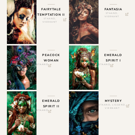
FAIRYTALE
FANTASIA
STAAND
,
TEMPTATION II
VIERKANT
STAAND
,
VIERKANT
PEACOCK
EMERALD
WOMAN
SPIRIT I
STAAND
STAAND
EMERALD
MYSTERY
STAAND
,
LIGGEND
,
SPIRIT II
VIERKANT
STAAND