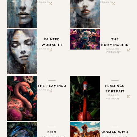
STAAND
STAAND
PAINTED
THE
WOMAN III
HUMMINGBIRD
STAAND
LIGGEND
,
VIERKANT
THE FLAMINGO
FLAMINGO
STAAND
PORTRAIT
STAAND
,
VIERKANT
BIRD
WOMAN WITH