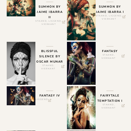
SUMMON BY
SUMMON BY
JAIME IBARRA
JAIME IBARRA I
STAAND
,
LIGGEND
,
II
VIERKANT
STAAND
,
LIGGEND
,
VIERKANT
BLISSFUL
FANTASY
STAAND
,
SILENCE BY
VIERKANT
OSCAR MUNAR
STAAND
,
VIERKANT
FANTASY IV
FAIRYTALE
LIGGEND
TEMPTATION I
STAAND
,
VIERKANT