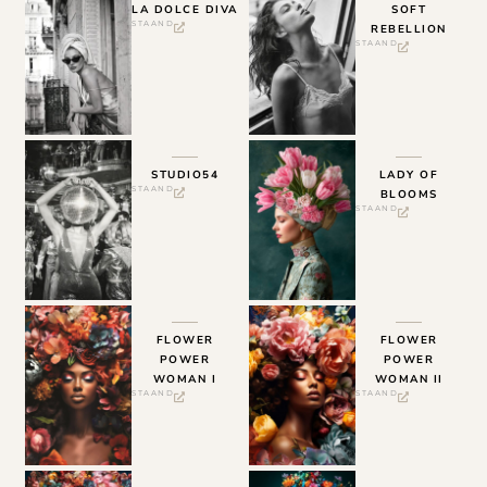
LA DOLCE DIVA
SOFT
STAAND
REBELLION
STAAND
STUDIO54
LADY OF
STAAND
BLOOMS
STAAND
FLOWER
FLOWER
POWER
POWER
WOMAN I
WOMAN II
STAAND
STAAND