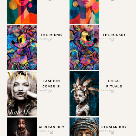
THE MINNIE
THE MICKEY
STAAND
STAAND
FASHION
TRIBAL
COVER III
RITUALS
STAAND
STAAND
AFRICAN BOY
PERSIAN BOY
LIGGEND
STAAND