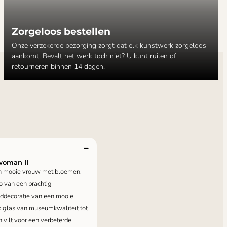
Zorgeloos bestellen
Onze verzekerde bezorging zorgt dat elk kunstwerk zorgeloos
aankomt. Bevalt het werk toch niet? U kunt ruilen of
retourneren binnen 14 dagen.
woman II
een mooie vrouw met bloemen.
o van een prachtig
nddecoratie van een mooie
exiglas van museumkwaliteit tot
 vilt voor een verbeterde