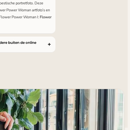
oestische portretfoto. Deze
lower Power Woman artfoto’s en
ok Flower Power Woman I:
Flower
ndere buiten de online