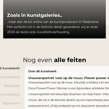
Zoals in kunstgaleries..
..maar dan direct online van de kunstproducent in Nederland.
Met perfectie tot in de kleinste detail garanderen wij al sinds
2016 de beste prijs-kwaliteitsverhouding.
Nog even
alle feiten
it kunstwerk
Over dit kunstwerk
at bestellen
Vrouwenportret voor op de muur, Flower power 
Vrouwenportret voor op de muur. Kleurrijk schilderij van 
Materiaal
Deze Flower Power Woman is een bijzondere artistieke fot
vrouwenportret met kleurrijke bloemen om haar heen. Wa
w bestelling
vrouw, die tot in de kleinste details op ons haarscherpe pl
Algemeen
expressie komt, of bijvoorbeeld op ons duurzame akoestisch