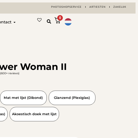
PHOTOSHOPSERVICE
ARTIESTEN
ZAKELIJK
0
ontact
ower Woman II
(600+ reviews)
Mat met lijst (Dibond)
Glanzend (Plexiglas)
as)
Akoestisch doek met lijst