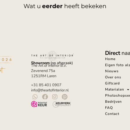
Wat u
eerder
heeft bekeken
Direct
naa
Home
Showroom
(op afspraak)
Eigen foto al
The Art of Interior B.V.
Zevenend 75a
Nieuws
1251RM Laren
Over ons
Giftcard
+31 85 401 0907
Materialen
info@theartofinterior.nl
Photoshopser
Bedrijven
FAQ
Contact