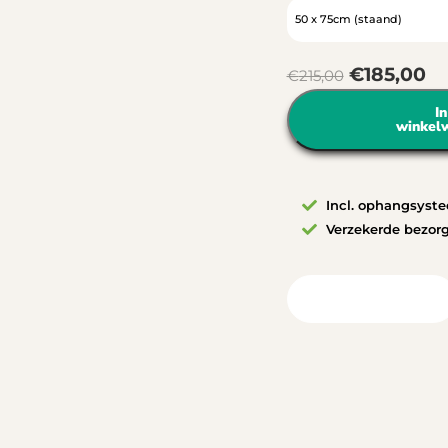
€
185,00
€
215,00
In
winkel
Incl. ophangsyst
Verzekerde bezor
Bekijk in uw ruimte