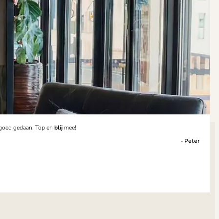
 goed gedaan. Top en
blij
mee!
- Peter