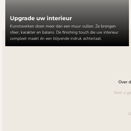
Upgrade uw interieur
Kunstwerken doen meer dan een muur vullen. Ze brengen
sfeer, karakter en balans. De finishing touch die uw interieur
compleet maakt én een blijvende indruk achterlaat.
Over d
Voor u ga
U