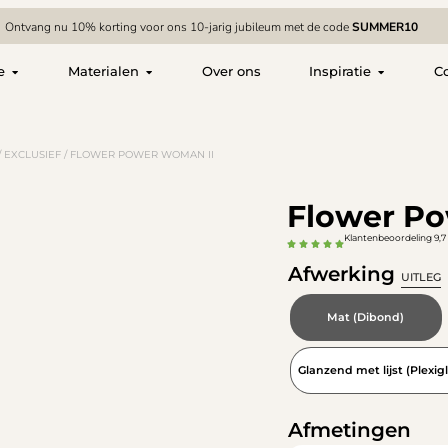
Ontvang nu 10% korting voor ons 10-jarig jubileum met de code
SUMMER10
e
Materialen
Over ons
Inspiratie
C
/
EXCLUSIEF
/ FLOWER POWER WOMAN II
Flower P
Klantenbeoordeling 9,7 
Afwerking
UITLEG
Mat (Dibond)
Glanzend met lijst (Plexigl
Afmetingen