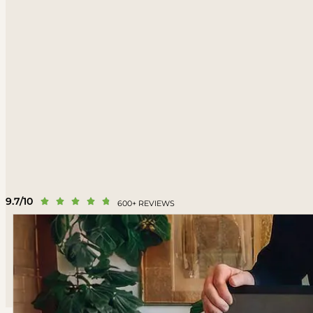
9.7/10





600+ REVIEWS