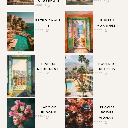
DI GARDA II
LIGGEND
RETRO AMALFI
RIVIERA
I
MORNINGS I
STAAND
STAAND
RIVIERA
POOLSIDE
MORNINGS II
RETRO IV
STAAND
STAAND
LADY OF
FLOWER
BLOOMS
POWER
STAAND
WOMAN I
STAAND