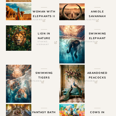
WOMAN WITH
ANKOLE
ELEPHANTS II
SAVANNAH
LIGGEND
LIGGEND
LION IN
SWIMMING
NATURE
ELEPHANT
STAAND
,
STAAND
VIERKANT
SWIMMING
ABANDONED
TIGERS
PEACOCKS
STAAND
STAAND
FANTASY BATH
COWS IN