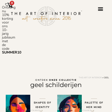
0
Ontvang
nu
10%
korting
voor
ons
10-
jarig
jubileum
met
de
code
SUMMER10
THE ART OF INTERIOR
»
GEEL
ONTDEK
ONZE COLLECTIE
geel schilderijen
SHAPES OF
PALETTE OF
IDENTITY
HER MIND
STAAND
STAAND