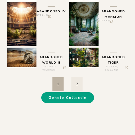
ABANDONED IV
ABANDONED
STAAND
MANSION
STAAND
ABANDONED
ABANDONED
WORLD II
TIGER
LIGGEND
,
STAAND
,
VIERKANT
LIGGEND
1
2
Gehele Collectie