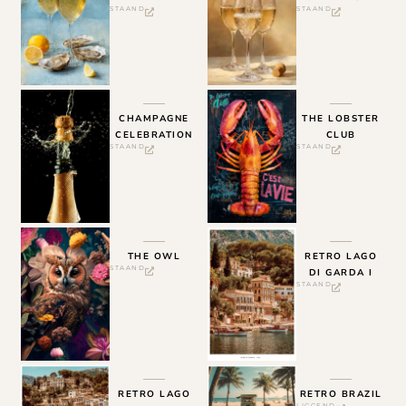
STAAND
STAAND
CHAMPAGNE
THE LOBSTER
CELEBRATION
CLUB
STAAND
STAAND
THE OWL
RETRO LAGO
STAAND
DI GARDA I
STAAND
RETRO LAGO
RETRO BRAZIL
LIGGEND