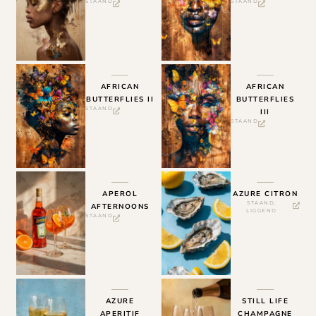
STAAND
STAAND
AFRICAN
AFRICAN
BUTTERFLIES II
BUTTERFLIES
STAAND
III
STAAND
APEROL
AZURE CITRON
STAAND
,
AFTERNOONS
LIGGEND
STAAND
AZURE
STILL LIFE
APERITIF
CHAMPAGNE