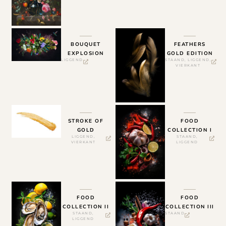
BOUQUET
FEATHERS
EXPLOSION
GOLD EDITION
LIGGEND
STAAND
,
LIGGEND
,
VIERKANT
STROKE OF
FOOD
GOLD
COLLECTION I
LIGGEND
,
STAAND
,
VIERKANT
LIGGEND
FOOD
FOOD
COLLECTION II
COLLECTION III
STAAND
,
STAAND
LIGGEND