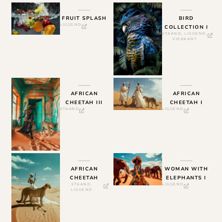
FRUIT SPLASH
BIRD
LIGGEND
COLLECTION I
STAAND
,
LIGGEND
,
VIERKANT
AFRICAN
AFRICAN
CHEETAH III
CHEETAH I
STAAND
LIGGEND
AFRICAN
WOMAN WITH
CHEETAH
ELEPHANTS I
STAAND
,
LIGGEND
LIGGEND