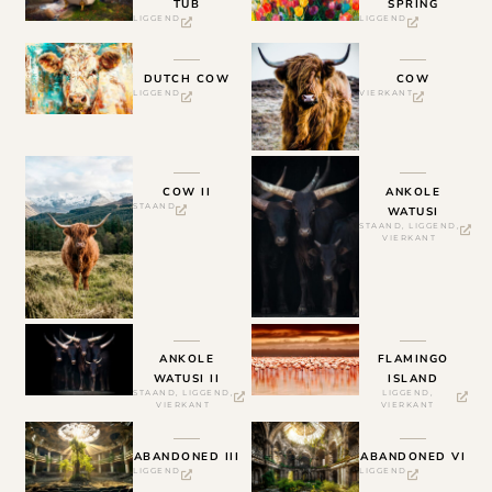
TUB
SPRING
LIGGEND
LIGGEND
DUTCH COW
COW
LIGGEND
VIERKANT
COW II
ANKOLE
STAAND
WATUSI
STAAND
,
LIGGEND
,
VIERKANT
ANKOLE
FLAMINGO
WATUSI II
ISLAND
STAAND
,
LIGGEND
,
LIGGEND
,
VIERKANT
VIERKANT
ABANDONED III
ABANDONED VI
LIGGEND
LIGGEND