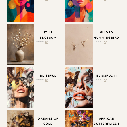
STILL
GILDED
BLOSSOM
HUMMINGBIRD
STAAND
STAAND
BLISSFUL
BLISSFUL II
STAAND
STAAND
DREAMS OF
AFRICAN
GOLD
BUTTERFLIES I