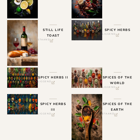
STILL LIFE
SPICY HERBS
LIGGEND
TOAST
STAAND
SPICY HERBS II
SPICES OF THE
LIGGEND
WORLD
LIGGEND
SPICY HERBS
SPICES OF THE
III
EARTH
LIGGEND
STAAND