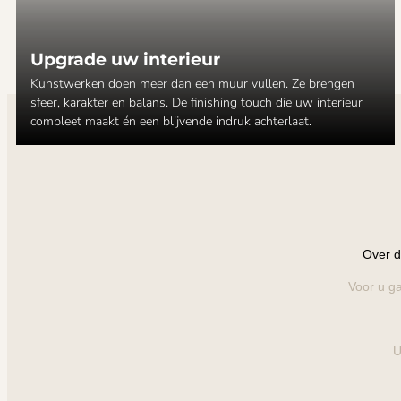
Upgrade uw interieur
Kunstwerken doen meer dan een muur vullen. Ze brengen
sfeer, karakter en balans. De finishing touch die uw interieur
compleet maakt én een blijvende indruk achterlaat.
Over d
Voor u ga
U