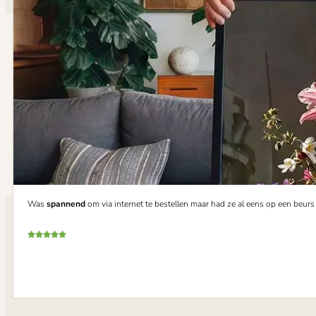
Was
spannend
om via internet te bestellen maar had ze al eens op een beur