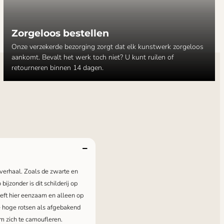
Zorgeloos bestellen
Onze verzekerde bezorging zorgt dat elk kunstwerk zorgeloos
aankomt. Bevalt het werk toch niet? U kunt ruilen of
retourneren binnen 14 dagen.
 verhaal. Zoals de zwarte en
bijzonder is dit schilderij op
oeft hier eenzaam en alleen op
e hoge rotsen als afgebakend
om zich te camoufleren.