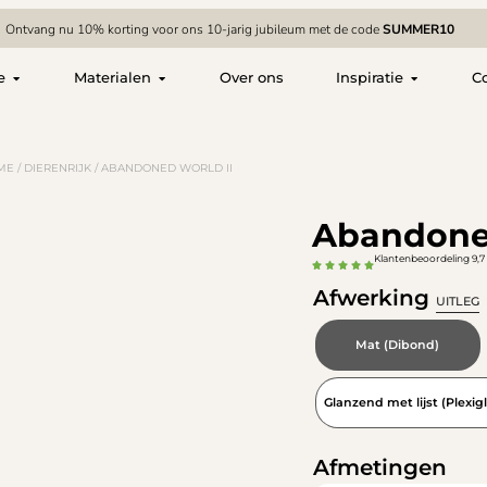
Ontvang nu 10% korting voor ons 10-jarig jubileum met de code
SUMMER10
e
Materialen
Over ons
Inspiratie
C
ME
/
DIERENRIJK
/ ABANDONED WORLD II
Abandoned
Klantenbeoordeling 9,7 
Afwerking
UITLEG
Mat (Dibond)
Glanzend met lijst (Plexigl
Afmetingen