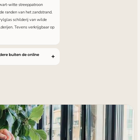
zwart-witte streeppatroon
de randen van het zandstrand.
lglas schilderij van wilde
ilderijen. Tevens verkrijgbaar op
ndere buiten de online