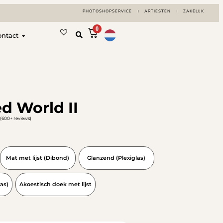
PHOTOSHOPSERVICE
ARTIESTEN
ZAKELIJK
0
ontact
 World II
(600+ reviews)
Mat met lijst (Dibond)
Glanzend (Plexiglas)
as)
Akoestisch doek met lijst