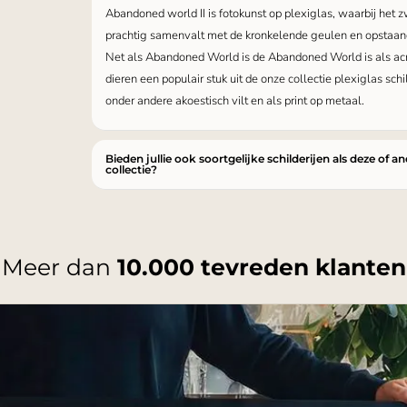
Abandoned world II is fotokunst op plexiglas, waarbij het 
prachtig samenvalt met de kronkelende geulen en opstaan
Net als Abandoned World is de Abandoned World is als acry
dieren een populair stuk uit de onze collectie plexiglas sch
onder andere akoestisch vilt en als print op metaal.
Bieden jullie ook soortgelijke schilderijen als deze of a
collectie?
Meer dan
10.000 tevreden klanten