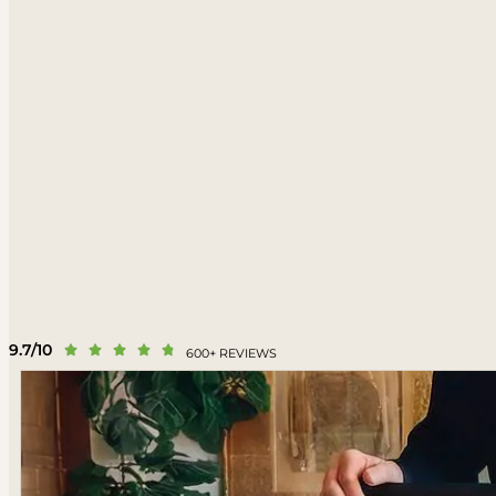
9.7/10





600+ REVIEWS