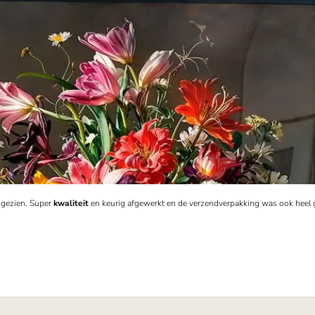
s gezien. Super
kwaliteit
en keurig afgewerkt en de verzendverpakking was ook heel