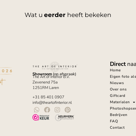
Wat u
eerder
heeft bekeken
Direct
naa
Home
Showroom
(op afspraak)
Eigen foto al
The Art of Interior B.V.
Zevenend 75a
Nieuws
1251RM Laren
Over ons
Giftcard
+31 85 401 0907
Materialen
info@theartofinterior.nl
Photoshopser
Bedrijven
FAQ
Contact