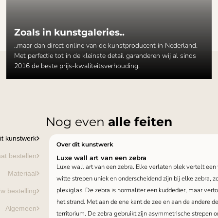
Zoals in kunstgaleries..
..maar dan direct online van de kunstproducent in Nederland.
Met perfectie tot in de kleinste detail garanderen wij al sinds
2016 de beste prijs-kwaliteitsverhouding.
Nog even
alle feiten
it kunstwerk
Over dit kunstwerk
at bestellen
Luxe wall art van een zebra
Luxe wall art van een zebra. Elke verlaten plek vertelt een
Materiaal
witte strepen uniek en onderscheidend zijn bij elke zebra, zo 
plexiglas. De zebra is normaliter een kuddedier, maar vert
w bestelling
het strand. Met aan de ene kant de zee en aan de andere d
Algemeen
territorium. De zebra gebruikt zijn asymmetrische strepen 