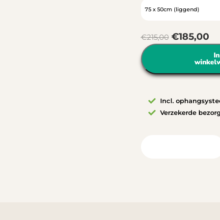
€
185,00
€
215,00
In
winkel
Incl. ophangsyst
Verzekerde bezor
Bekijk in uw ruimte