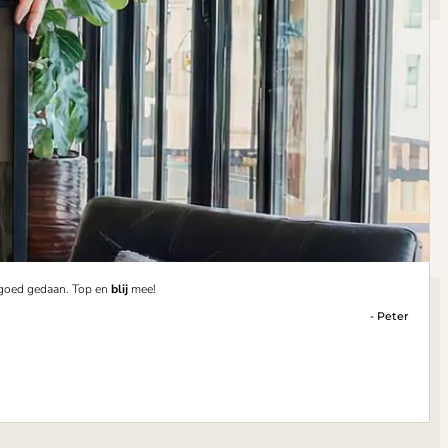
 goed gedaan. Top en
blij
mee!
- Peter