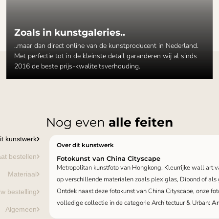
Zoals in kunstgaleries..
..maar dan direct online van de kunstproducent in Nederland.
Met perfectie tot in de kleinste detail garanderen wij al sinds
2016 de beste prijs-kwaliteitsverhouding.
Nog even
alle feiten
it kunstwerk
Over dit kunstwerk
at bestellen
Fotokunst van China Cityscape
Metropolitan kunstfoto van Hongkong. Kleurrijke wall art v
Materiaal
op verschillende materialen zoals plexiglas, Dibond of als 
Ontdek naast deze fotokunst van China Cityscape, onze fot
w bestelling
volledige collectie in de categorie Architectuur & Urban:
Ar
Algemeen