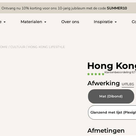
Ontvang nu 10% korting voor ons 10-jarig jubileum met de code
SUMMER10
e
Materialen
Over ons
Inspiratie
C
HOME
/
CULTUUR
/ HONG KONG LIFESTYLE
Hong Kong
Klantenbeoordeling 9,7 
Afwerking
UITLEG
Mat (Dibond)
Glanzend met lijst (Plexigl
Afmetingen