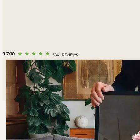
9.7/10





600+ REVIEWS