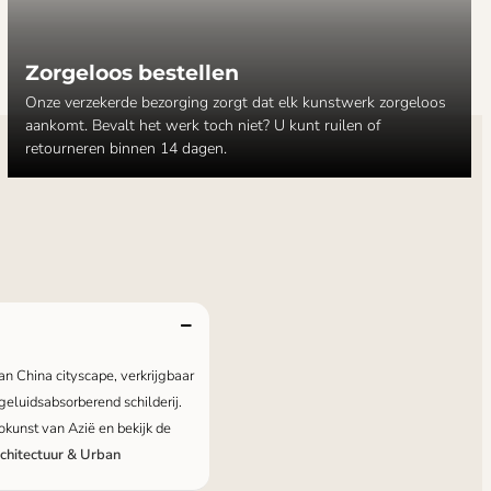
Zorgeloos bestellen
Onze verzekerde bezorging zorgt dat elk kunstwerk zorgeloos
aankomt. Bevalt het werk toch niet? U kunt ruilen of
retourneren binnen 14 dagen.
an China cityscape, verkrijgbaar
geluidsabsorberend schilderij.
okunst van Azië en bekijk de
chitectuur & Urban