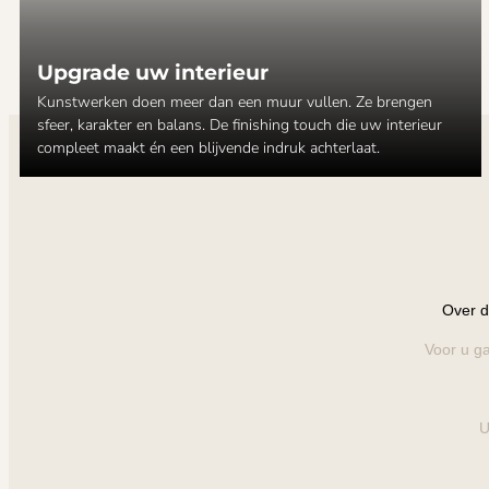
Upgrade uw interieur
Kunstwerken doen meer dan een muur vullen. Ze brengen
sfeer, karakter en balans. De finishing touch die uw interieur
compleet maakt én een blijvende indruk achterlaat.
Over d
Voor u ga
U