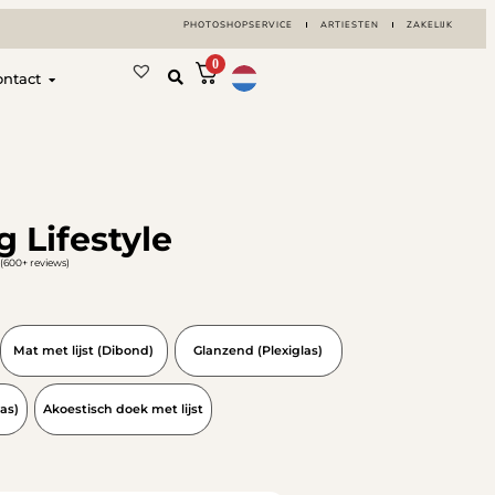
PHOTOSHOPSERVICE
ARTIESTEN
ZAKELIJK
0
ontact
 Lifestyle
(600+ reviews)
Mat met lijst (Dibond)
Glanzend (Plexiglas)
as)
Akoestisch doek met lijst