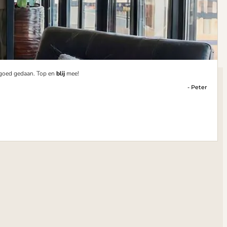
 goed gedaan. Top en
blij
mee!
- Peter