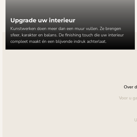
Upgrade uw interieur
Kunstwerken doen meer dan een muur vullen. Ze brengen
sfeer, karakter en balans. De finishing touch die uw interieur
compleet maakt én een blijvende indruk achterlaat.
Over d
Voor u ga
U