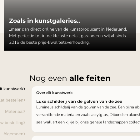
Zoals in kunstgaleries..
..maar dan direct online van de kunstproducent in Nederland.
Met perfectie tot in de kleinste detail garanderen wij al sinds
2016 de beste prijs-kwaliteitsverhouding.
Nog even
alle feiten
it kunstwerk
Over dit kunstwerk
at bestellen
Luxe schilderij van de golven van de zee
Lumineus schilderij van de golven van de zee. Een bijna ab
Materiaal
verschillende materialen zoals acrylglas, Dibond en akoe
sea wall art een kijkje bij onze gehele landschappen collec
w bestelling
Algemeen