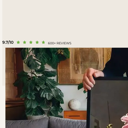
9.7/10





600+ REVIEWS