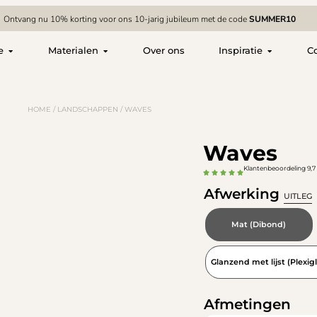
Ontvang nu 10% korting voor ons 10-jarig jubileum met de code
SUMMER10
e
Materialen
Over ons
Inspiratie
C
HOME
/
LANDSCHAPPEN
/ WAVES
Waves
Klantenbeoordeling 9,7 
Afwerking
UITLEG
Mat (Dibond)
Glanzend met lijst (Plexigl
Afmetingen