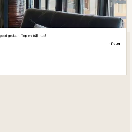
 goed gedaan. Top en
blij
mee!
- Peter