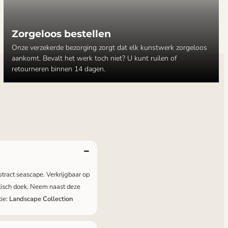
Zorgeloos bestellen
Onze verzekerde bezorging zorgt dat elk kunstwerk zorgeloos
aankomt. Bevalt het werk toch niet? U kunt ruilen of
retourneren binnen 14 dagen.
stract seascape. Verkrijgbaar op
stisch doek. Neem naast deze
tie:
Landscape Collection