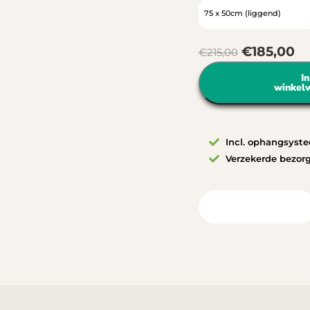
€
185,00
€
215,00
In
winkel
Incl. ophangsyst
Verzekerde bezor
Bekijk in uw ruimte