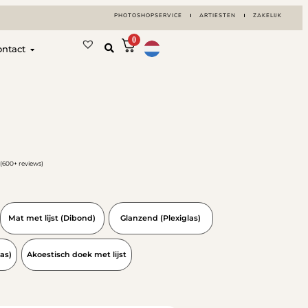
PHOTOSHOPSERVICE
ARTIESTEN
ZAKELIJK
0
ontact
(600+ reviews)
Mat met lijst (Dibond)
Glanzend (Plexiglas)
as)
Akoestisch doek met lijst