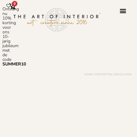
0
Ontvang
nu
10%
korting
voor
ons
10-
jarig
jubileum
met
de
code
SUMMER10
HOME
/
PORTRETTEN
/ REVOLUTION