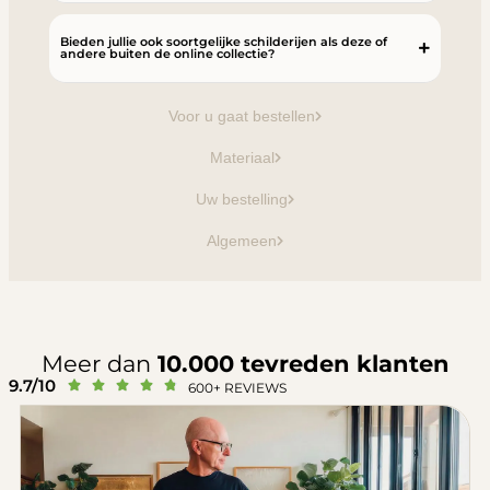
Bieden jullie ook soortgelijke schilderijen als deze of
andere buiten de online collectie?
Voor u gaat bestellen
Materiaal
Uw bestelling
Algemeen
Meer dan
10.000 tevreden klanten
9.7/10





600+ REVIEWS