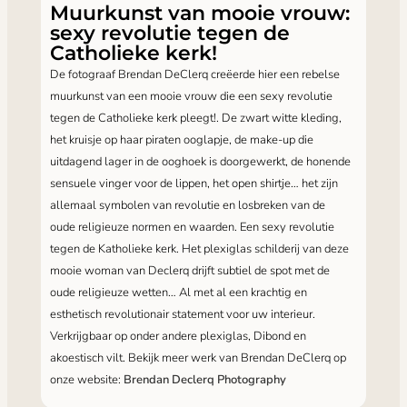
Muurkunst van mooie vrouw:
sexy revolutie tegen de
Catholieke kerk!
De fotograaf Brendan DeClerq creëerde hier een rebelse
muurkunst van een mooie vrouw die een sexy revolutie
tegen de Catholieke kerk pleegt!. De zwart witte kleding,
het kruisje op haar piraten ooglapje, de make-up die
uitdagend lager in de ooghoek is doorgewerkt, de honende
sensuele vinger voor de lippen, het open shirtje… het zijn
allemaal symbolen van revolutie en losbreken van de
oude religieuze normen en waarden. Een sexy revolutie
tegen de Katholieke kerk. Het plexiglas schilderij van deze
mooie woman van Declerq drijft subtiel de spot met de
oude religieuze wetten… Al met al een krachtig en
esthetisch revolutionair statement voor uw interieur.
Verkrijgbaar op onder andere plexiglas, Dibond en
akoestisch vilt. Bekijk meer werk van Brendan DeClerq op
onze website:
Brendan Declerq Photography