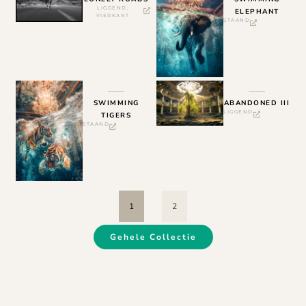
LIGGEND
,
ELEPHANT
VIERKANT
STAAND
SWIMMING
ABANDONED III
LIGGEND
TIGERS
STAAND
1
2
Gehele Collectie