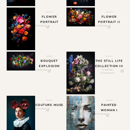
FLOWER
FLOWER
PORTRAIT
PORTRAIT II
STAAND
LIGGEND
BOUQUET
THE STILL LIFE
EXPLOSION
COLLECTION III
LIGGEND
STAAND
,
VIERKANT
COUTURE MUSE
PAINTED
STAAND
WOMAN I
STAAND