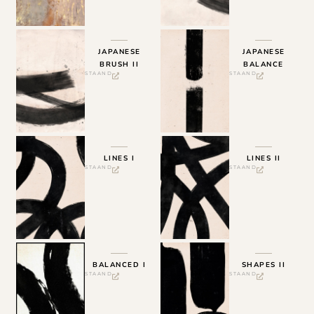
JAPANESE
JAPANESE
BRUSH II
BALANCE
STAAND
STAAND
LINES I
LINES II
STAAND
STAAND
BALANCED I
SHAPES II
STAAND
STAAND