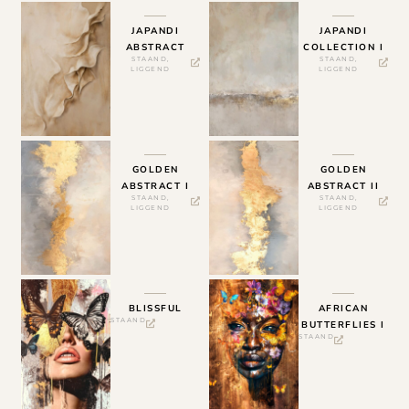
JAPANDI
JAPANDI
ABSTRACT
COLLECTION I
STAAND
,
STAAND
,
LIGGEND
LIGGEND
GOLDEN
GOLDEN
ABSTRACT I
ABSTRACT II
STAAND
,
STAAND
,
LIGGEND
LIGGEND
BLISSFUL
AFRICAN
STAAND
BUTTERFLIES I
STAAND