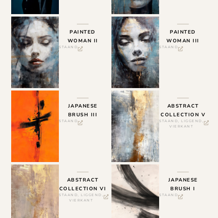
PAINTED
PAINTED
WOMAN II
WOMAN III
STAAND
STAAND
JAPANESE
ABSTRACT
BRUSH III
COLLECTION V
STAAND
STAAND
,
LIGGEND
,
VIERKANT
ABSTRACT
JAPANESE
COLLECTION VI
BRUSH I
STAAND
,
LIGGEND
,
STAAND
VIERKANT