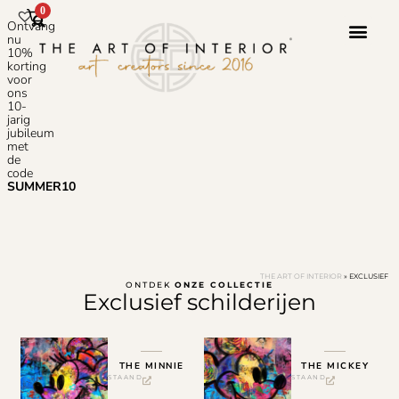
0
Ontvang
nu
10%
korting
voor
ons
10-
jarig
jubileum
met
de
code
SUMMER10
THE ART OF INTERIOR
»
EXCLUSIEF
ONTDEK
ONZE COLLECTIE
Exclusief schilderijen
THE MINNIE
THE MICKEY
STAAND
STAAND