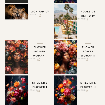
LION FAMILY
POOLSIDE
LIGGEND
RETRO IV
STAAND
FLOWER
FLOWER
POWER
POWER
WOMAN I
WOMAN II
STAAND
STAAND
STILL LIFE
STILL LIFE
FLOWER I
FLOWER II
STAAND
STAAND