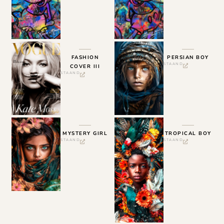
FASHION
PERSIAN BOY
STAAND
COVER III
STAAND
MYSTERY GIRL
TROPICAL BOY
STAAND
STAAND