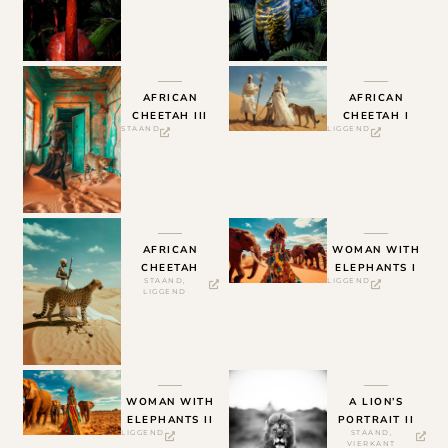
AFRICAN
AFRICAN
CHEETAH III
CHEETAH I
STAAND
LIGGEND
AFRICAN
WOMAN WITH
CHEETAH
ELEPHANTS I
STAAND
,
LIGGEND
LIGGEND
WOMAN WITH
A LION’S
ELEPHANTS II
PORTRAIT II
LIGGEND
STAAND
,
VIERKANT