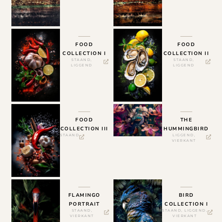
FOOD
FOOD
COLLECTION I
COLLECTION II
STAAND
,
STAAND
,
LIGGEND
LIGGEND
FOOD
THE
COLLECTION III
HUMMINGBIRD
STAAND
LIGGEND
,
VIERKANT
FLAMINGO
BIRD
PORTRAIT
COLLECTION I
STAAND
,
STAAND
,
LIGGEND
,
VIERKANT
VIERKANT