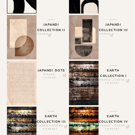
JAPANDI
JAPANDI
COLLECTION II
COLLECTION III
STAAND
STAAND
JAPANDI DOTS
EARTH
STAAND
,
COLLECTION I
LIGGEND
STAAND
,
LIGGEND
,
VIERKANT
EARTH
EARTH
COLLECTION III
COLLECTION IV
STAAND
,
LIGGEND
,
STAAND
,
LIGGEND
,
VIERKANT
VIERKANT