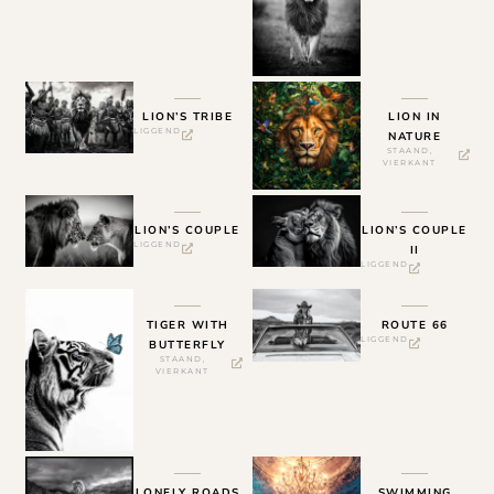
LION’S TRIBE
LION IN
LIGGEND
NATURE
STAAND
,
VIERKANT
LION’S COUPLE
LION’S COUPLE
LIGGEND
II
LIGGEND
TIGER WITH
ROUTE 66
LIGGEND
BUTTERFLY
STAAND
,
VIERKANT
LONELY ROADS
SWIMMING