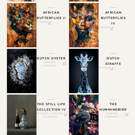
AFRICAN
AFRICAN
BUTTERFLIES II
BUTTERFLIES
STAAND
III
STAAND
DUTCH OYSTER
DUTCH
STAAND
,
GIRAFFE
LIGGEND
STAAND
THE STILL LIFE
THE
COLLECTION IV
HUMMINGBIRD
STAAND
,
LIGGEND
,
STAAND
,
VIERKANT
VIERKANT