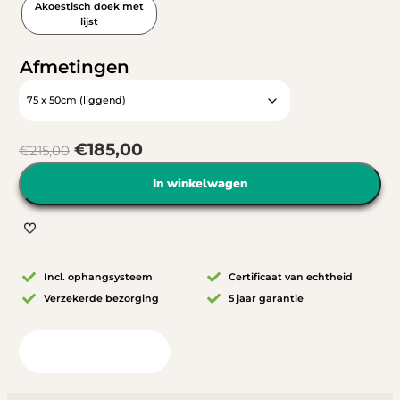
Akoestisch doek met
lijst
Afmetingen
€
185,00
€
215,00
In winkelwagen
Incl. ophangsysteem
Certificaat van echtheid
Verzekerde bezorging
5 jaar garantie
Bekijk in uw ruimte