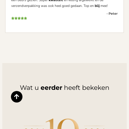
een beurs gezien. Super
kwaliteit
en keurig afgewerkt en de
verzendverpakking was ook heel goed gedaan. Top en
blij
mee!
- Peter
Wat u
eerder
heeft bekeken