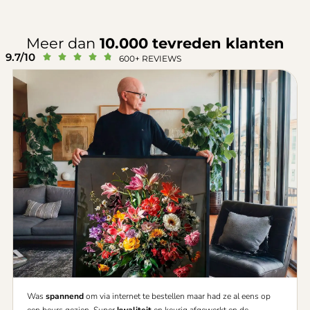
Meer dan
10.000 tevreden klanten
9.7/10





600+ REVIEWS
Was
spannend
om via internet te bestellen maar had ze al eens op