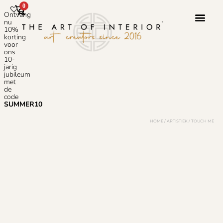
0
Ontvang
nu
10%
korting
voor
ons
10-
jarig
jubileum
met
de
code
SUMMER10
HOME
/
ARTISTIEK
/ TOUCH ME