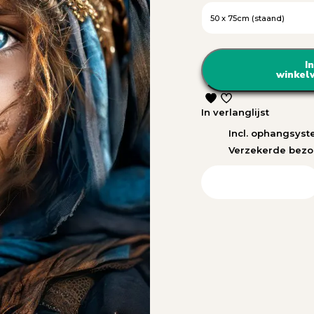
In
winkel
In verlanglijst
Incl. ophangsys
Verzekerde bezo
Bekijk in uw ruimte