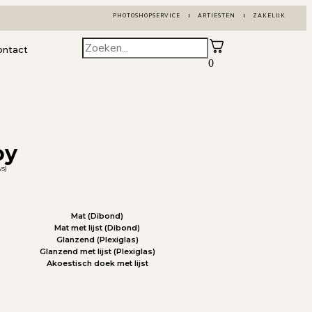
PHOTOSHOPSERVICE
ARTIESTEN
ZAKELIJK
ontact
0
oy
ws)
Mat (Dibond)
Mat met lijst (Dibond)
Glanzend (Plexiglas)
Glanzend met lijst (Plexiglas)
Akoestisch doek met lijst