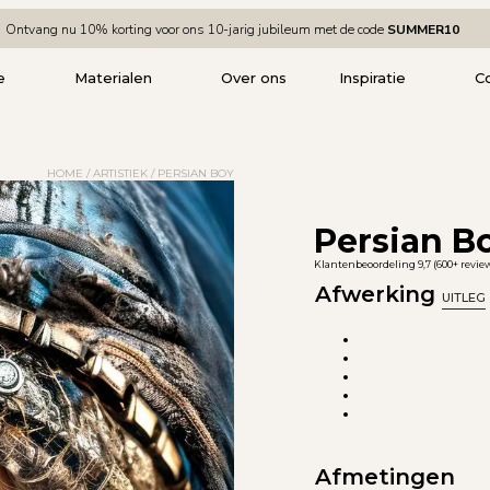
Ontvang nu 10% korting voor ons 10-jarig jubileum met de code
SUMMER10
e
Materialen
Over ons
Inspiratie
C
HOME
/
ARTISTIEK
/ PERSIAN BOY
Persian B
Klantenbeoordeling 9,7 (600+ revie
Afwerking
UITLEG
Afmetingen