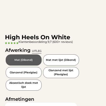
High Heels On White
Klantenbeoordeling 9,7 (600+ reviews)
Afwerking
UITLEG
Mat (Dibond)
Mat met lijst (Dibond)
Glanzend met lijst
Glanzend (Plexiglas)
(Plexiglas)
Akoestisch doek met
lijst
Afmetingen