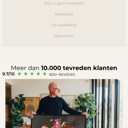
Voor u gaat bestellen
Materiaal
Uw bestelling
Algemeen
Meer dan
10.000 tevreden klanten
9.7/10





600+ REVIEWS