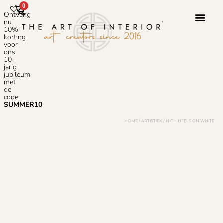
0
Ontvang
nu
10%
korting
voor
ons
10-
jarig
jubileum
met
de
code
SUMMER10
HOME
/
ARTISTIEK
/ HIGH HEELS ON WHITE