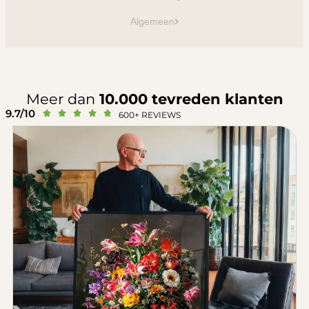
Algemeen
Meer dan
10.000 tevreden klanten
9.7/10





600+ REVIEWS