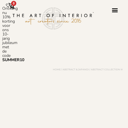
0
Ontvang
nu
10%
korting
voor
ons
10-
jarig
jubileum
met
de
code
SUMMER10
HOME
/
ABSTRACT & JAPANDI
/ ABSTRACT COLLECTION IV