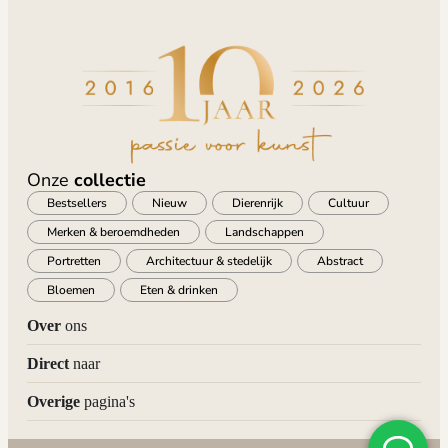
Onze
collectie
Bestsellers
Nieuw
Dierenrijk
Cultuur
Merken & beroemdheden
Landschappen
Portretten
Architectuur & stedelijk
Abstract
Bloemen
Eten & drinken
Over
ons
Direct
naar
Overige
pagina's