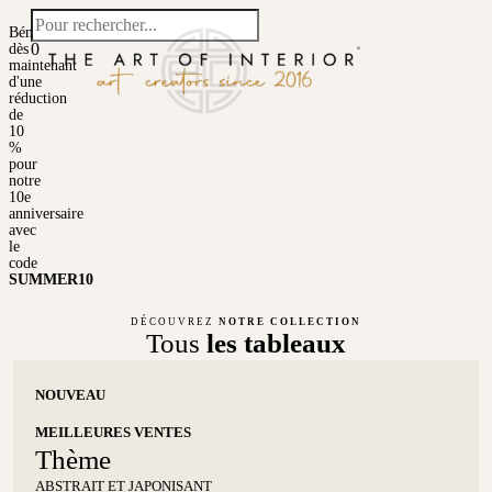
Bénéficiez
0
dès
maintenant
Service P
À Propos De
d'une
réduction
de
10
%
pour
notre
10e
anniversaire
avec
le
code
SUMMER10
DÉCOUVREZ
NOTRE COLLECTION
Tous
les tableaux
NOUVEAU
MEILLEURES VENTES
Thème
ABSTRAIT ET JAPONISANT