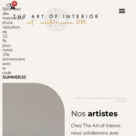
0
Bénéficiez
dès
maintenant
d'une
réduction
Service 
À Propos 
de
10
%
pour
notre
10e
anniversaire
avec
le
code
SUMMER10
L'ART DE LA DÉCORATION D'INTÉRIEUR
»
ARTISTES
Nos
artistes
Chez The Art of Interior,
nous collaborons avec