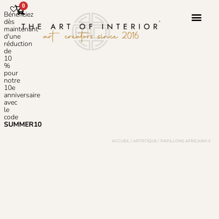
0
Bénéficiez
dès
maintenant
d'une
réduction
Service 
À Propos 
de
10
%
pour
notre
10e
anniversaire
avec
le
code
SUMMER10
ACCUEIL
/
ARTISTIQUE
/ PAPILLONS AFRICAINS II