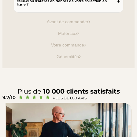
celui-ci ou d'autres en dehors de votre collection en
ligne ?
Avant de commander
Matériaux
Votre commande
Généralités
Plus de
10 000 clients satisfaits
9.7/10





PLUS DE 600 AVIS