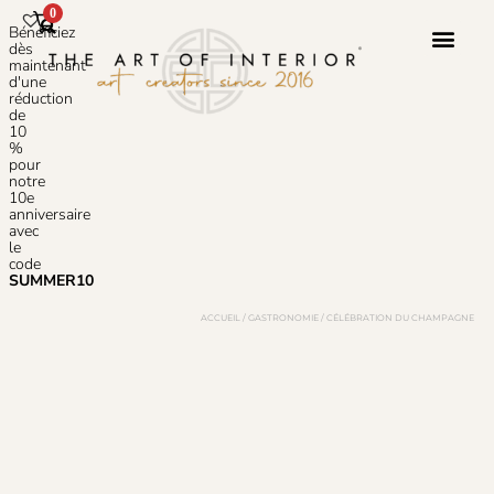
0
Bénéficiez
dès
maintenant
d'une
réduction
Service 
À Propos 
de
10
%
pour
notre
10e
anniversaire
avec
le
code
SUMMER10
ACCUEIL
/
GASTRONOMIE
/ CÉLÉBRATION DU CHAMPAGNE