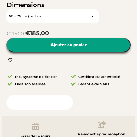
Dimensions
€
185,00
€
215,00
Ajouter au panier
Incl. système de fixation
Certificat d'authenticité
Livraison assurée
Garantie de 5 ans
Vue depuis votre chambre
Paiement après réception
Essai de 14 jours