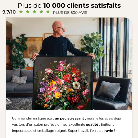
Plus de
10 000 clients satisfaits
9.7/10





PLUS DE 600 AVIS
Commander en ligne était
un peu stressant
, mais je les avais déjà
vus lors d'un salon professionnel. Excellente
qualité
, finitions
impeccables et emballage soigné. Super travail, j'en suis
ravie
!