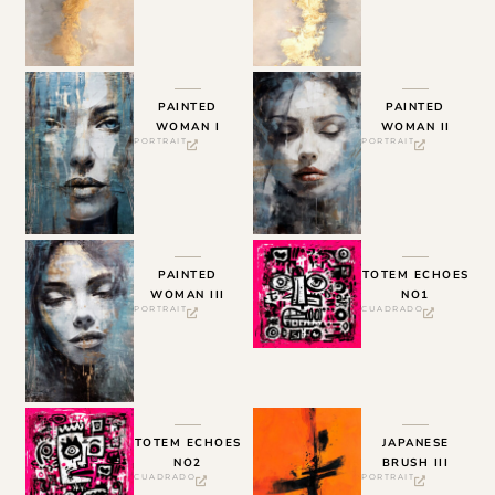
PAINTED
PAINTED
WOMAN I
WOMAN II
PORTRAIT
PORTRAIT
PAINTED
TOTEM ECHOES
WOMAN III
NO1
PORTRAIT
CUADRADO
TOTEM ECHOES
JAPANESE
NO2
BRUSH III
CUADRADO
PORTRAIT