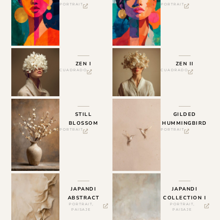
PORTRAIT
PORTRAIT
ZEN I
ZEN II
CUADRADO
CUADRADO
STILL
GILDED
BLOSSOM
HUMMINGBIRD
PORTRAIT
PORTRAIT
JAPANDI
JAPANDI
ABSTRACT
COLLECTION I
PORTRAIT
,
PORTRAIT
,
PAISAJE
PAISAJE