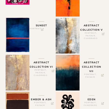
SUNSET
ABSTRACT
PORTRAIT
COLLECTION V
PORTRAIT
,
PAISAJE
,
CUADRADO
ABSTRACT
ABSTRACT
COLLECTION VI
COLLECTION
PORTRAIT
,
VII
PAISAJE
,
PORTRAIT
,
CUADRADO
PAISAJE
EMBER & ASH
EDEN
PORTRAIT
,
PORTRAIT
,
PAISAJE
CUADRADO