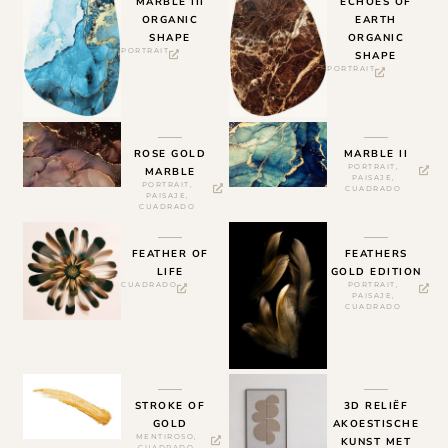
MARBLE III
ECHOES OF
ORGANIC
EARTH
SHAPE
ORGANIC
PORTRAIT
SHAPE
PORTRAIT
ROSE GOLD
MARBLE II
PORTRAIT
,
MARBLE
PAISAJE
,
PORTRAIT
,
CUADRADO
PAISAJE
,
CUADRADO
FEATHER OF
FEATHERS
LIFE
GOLD EDITION
CUADRADO
PORTRAIT
,
PAISAJE
,
CUADRADO
STROKE OF
3D RELIËF
GOLD
AKOESTISCHE
MENTIROSO
,
KUNST MET
CUADRADO