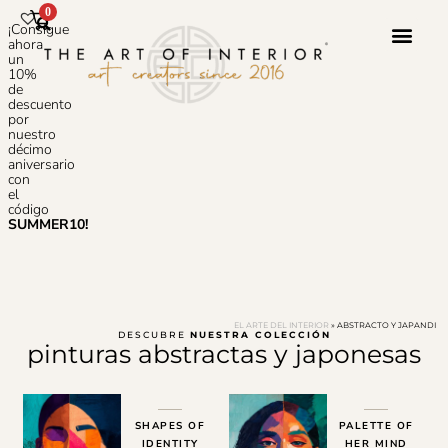
0
¡Consigue
ahora
un
10%
de
Servicio 
Sobre N
Preguntas
descuento
por
nuestro
décimo
aniversario
con
el
código
SUMMER10!
EL ARTE DEL INTERIOR
»
ABSTRACTO Y JAPANDI
DESCUBRE
NUESTRA COLECCIÓN
pinturas abstractas y japonesas
SHAPES OF
PALETTE OF
IDENTITY
HER MIND