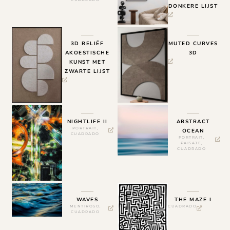
DONKERE LIJST
3D RELIËF
MUTED CURVES
AKOESTISCHE
3D
KUNST MET
ZWARTE LIJST
NIGHTLIFE II
ABSTRACT
PORTRAIT
,
OCEAN
CUADRADO
PORTRAIT
,
PAISAJE
,
CUADRADO
WAVES
THE MAZE I
MENTIROSO
,
CUADRADO
CUADRADO