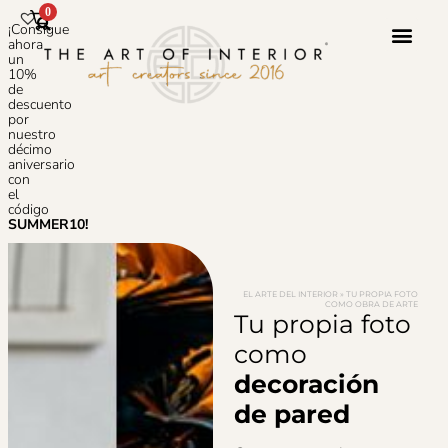
0
¡Consigue
ahora
un
10%
de
Servicio 
Sobre N
Preguntas
descuento
por
nuestro
décimo
aniversario
con
el
código
SUMMER10!
EL ARTE DEL INTERIOR
»
TU PROPIA FOTO
COMO OBRA DE ARTE
Tu propia foto
como
decoración
de pared