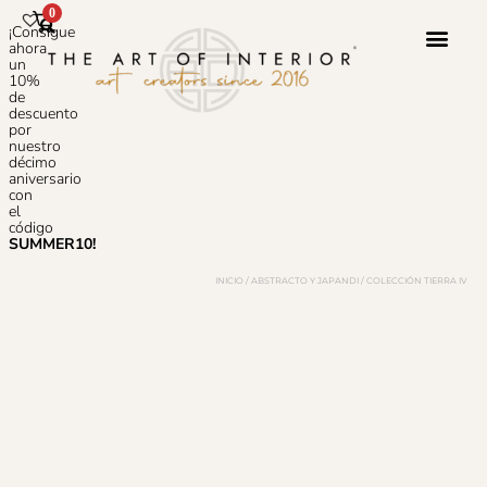
0
¡Consigue
ahora
un
10%
de
Servicio 
Sobre N
Preguntas
descuento
por
nuestro
décimo
aniversario
con
el
código
SUMMER10!
INICIO
/
ABSTRACTO Y JAPANDI
/ COLECCIÓN TIERRA IV