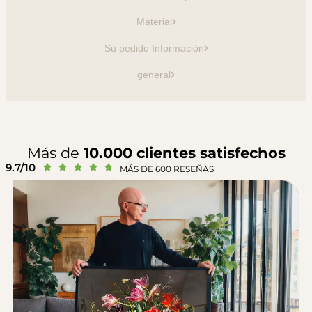
Material
Su pedido Información
general
Más de
10.000 clientes satisfechos
9.7/10





MÁS DE 600 RESEÑAS