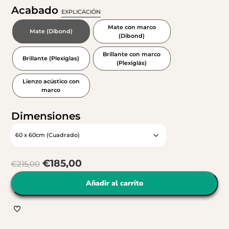
Acabado
EXPLICACIÓN
Mate con marco
Mate (Dibond)
(Dibond)
Brillante con marco
Brillante (Plexiglas)
(Plexiglás)
Lienzo acústico con
marco
Dimensiones
€
185,00
€
215,00
Añadir al carrito