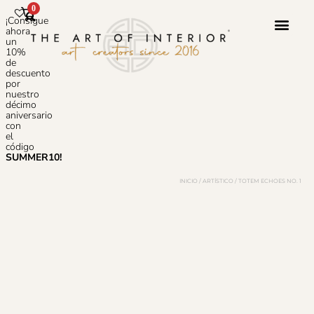
0
¡Consigue
ahora
un
10%
de
Servicio 
Sobre N
Preguntas
descuento
por
nuestro
décimo
aniversario
con
el
código
SUMMER10!
INICIO
/
ARTÍSTICO
/ TOTEM ECHOES NO. 1