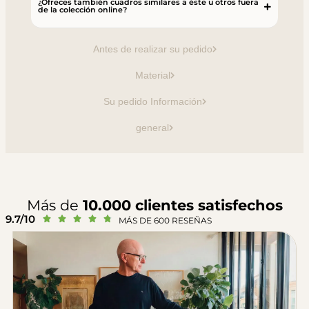
¿Ofreces también cuadros similares a éste u otros fuera
de la colección online?
Antes de realizar su pedido
Material
Su pedido Información
general
Más de
10.000 clientes satisfechos
9.7/10





MÁS DE 600 RESEÑAS