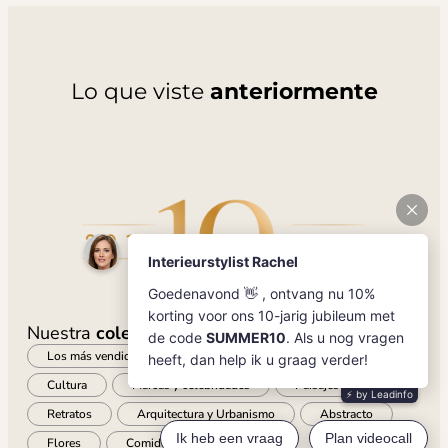
Lo que viste
anteriormente
Nuestra
colección
Los más vendidos
Nuevo
Reino animal
Cultura
Marcas y celebridades
Paisajes
Retratos
Arquitectura y Urbanismo
Abstracto
Flores
Comida y bebida