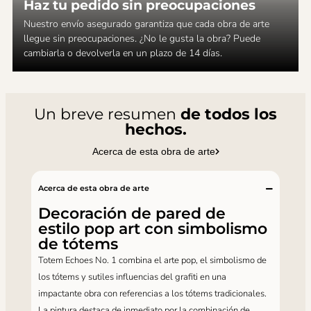
Haz tu pedido sin preocupaciones
Nuestro envío asegurado garantiza que cada obra de arte
llegue sin preocupaciones. ¿No le gusta la obra? Puede
cambiarla o devolverla en un plazo de 14 días.
Un breve resumen
de todos los
hechos.
Acerca de esta obra de arte
Acerca de esta obra de arte
Decoración de pared de
estilo pop art con simbolismo
de tótems
Totem Echoes No. 1 combina el arte pop, el simbolismo de
los tótems y sutiles influencias del grafiti en una
impactante obra con referencias a los tótems tradicionales.
La pintura destaca de inmediato por la combinación de