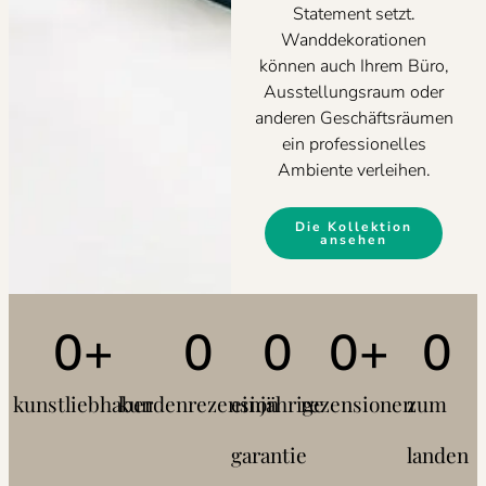
Statement setzt.
Wanddekorationen
können auch Ihrem Büro,
Ausstellungsraum oder
anderen Geschäftsräumen
ein professionelles
Ambiente verleihen.
Die Kollektion
ansehen
0
+
0
0
0
+
0
kunstliebhaber
kundenrezension
einjährige
rezensionen
zum
garantie
landen