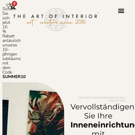
0
Sichern
Sie
sich
jetzt
10
Photoshop-S
Häufig Gestellte
%
Rabatt
anlässlich
unseres
10-
jährigen
Jubiläums
mit
dem
Code
SUMMER10
DIE KUNST DER INNENEINRICHTUNG
»
WANDKUNST
Vervollständigen
Sie Ihre
Inneneinrichtu
mit