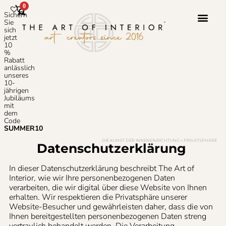
0
Sichern
Sie
sich
jetzt
10
Photoshop-S
Häufig Gestellte
%
Rabatt
anlässlich
unseres
10-
jährigen
Jubiläums
mit
dem
Code
SUMMER10
DIE KUNST DER INNENEINRICHTUNG
»
PRIVATSPHÄRE
Datenschutzerklärung
​
In dieser Datenschutzerklärung beschreibt The Art of
Interior, wie wir Ihre personenbezogenen Daten
verarbeiten, die wir digital über diese Website von Ihnen
erhalten. Wir respektieren die Privatsphäre unserer
Website-Besucher und gewährleisten daher, dass die von
Ihnen bereitgestellten personenbezogenen Daten streng