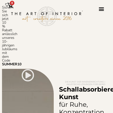
0
Sichern
Sie
sich
jetzt
10
Photoshop-S
Häufig Gestellte
%
Rabatt
anlässlich
unseres
10-
jährigen
Jubiläums
mit
dem
Code
SUMMER10
DIE KUNST DER INNENEINRICHTUNG
»
AKUSTISCHE LÖSUNGEN FÜRS BÜRO
Schallabsorbier
Kunst
für Ruhe,
Konzentration