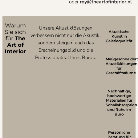
oder
roy@theartofinterior.nl
Warum
Unsere Akustiklösungen
Sie sich
Akustische
verbessern nicht nur die Akustik,
Kunst in
für
The
Galeriequalität
sondern steigern auch das
Art of
Erscheinungsbild und die
Interior
Professionalität Ihres Büros.
Maßgeschneider
Akustiklösungen
für
Geschäftsräume
Nachhaltige,
hochwertige
Materialien für
Schallabsorption
und Ruhe im
Büro
Persönliche
Beratung für