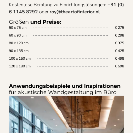
Kostenlose Beratung zu Einrichtungslösungen:
+31 (0)
6 1145 8292
oder
roy@theartofinterior.nl
Größen
und Preise:
50 x 75 cm
€ 275
60 x 90 cm
€ 298
80 x 120 cm
€ 375
90 x 135 cm
€ 425
100 x 150 cm
€ 498
120 x 180 cm
€ 598
Anwendungsbeispiele und Inspirationen
für akustische Wandgestaltung im Büro