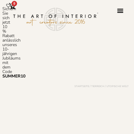
0
Sichern
Sie
sich
jetzt
10
Photoshop-S
Häufig Gestellte
%
Rabatt
anlässlich
unseres
10-
jährigen
Jubiläums
mit
dem
Code
SUMMER10
STARTSEITE
/
TIERREICH
/ UTOPISCHE WELT