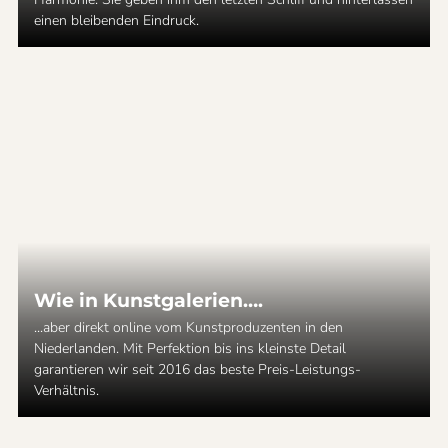
einen bleibenden Eindruck.
Wie in Kunstgalerien….
...aber direkt online vom Kunstproduzenten in den
Niederlanden. Mit Perfektion bis ins kleinste Detail
garantieren wir seit 2016 das beste Preis-Leistungs-
Verhältnis.