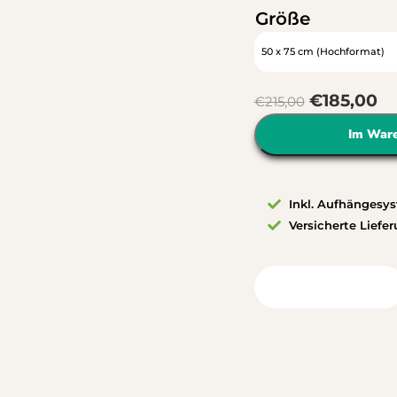
Größe
€
185,00
€
215,00
Im War
Inkl. Aufhängesy
Versicherte Liefe
Blick in Ihr Zimmer