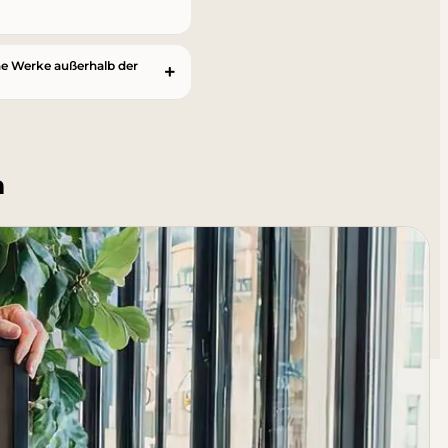
he Werke außerhalb der
n