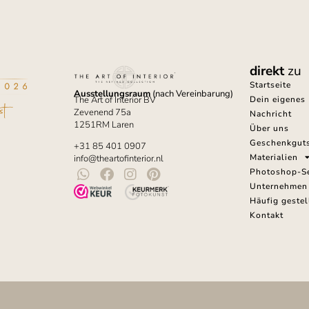
direkt
zu
Startseite
Ausstellungsraum
(nach Vereinbarung)
Dein eigenes 
The Art of Interior BV
Zevenend 75a
Nachricht
1251RM Laren
Über uns
Geschenkgut
+31 85 401 0907
Materialien
info@theartofinterior.nl
Photoshop-Se
Unternehmen
Häufig gestel
Kontakt