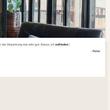
h die Verpackung war sehr gut. Klasse, ich
zufrieden
!
- Peter