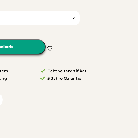
enkorb
stem
Echtheitszertifikat
rung
5 Jahre Garantie