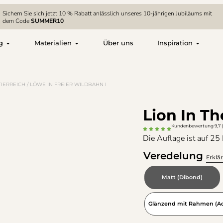
Sichern Sie sich jetzt 10 % Rabatt anlässlich unseres 10-jährigen Jubiläums mit
dem Code
SUMMER10
g
Materialien
Über uns
Inspiration
TIERREICH
/ LÖWE IN FREIER WILDBAHN I
Lion In Th
Kundenbewertung 9,7 
Die Auflage ist auf 25 
Veredelung
Erklä
Matt (Dibond)
Glänzend mit Rahmen (Acr