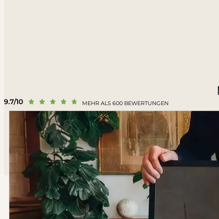
9.7/10





MEHR ALS 600 BEWERTUNGEN