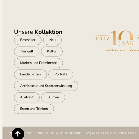
Unsere
Kollektion
Bestseller
Neu
Tierwelt
Kultur
Marken und Prominente
Landschaften
Porträts
Architektur und Stadtentwicklung
Abstrakt
Blumen
Essen und Trinken
COPYRIGHT 2016 – 2026 © THE ART OF INTERIOR BV | ALLE RECHTE VORBEHALTEN