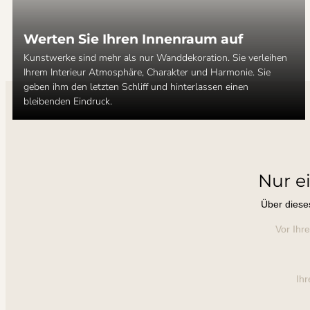
Werten Sie Ihren Innenraum auf
Kunstwerke sind mehr als nur Wanddekoration. Sie verleihen
Ihrem Interieur Atmosphäre, Charakter und Harmonie. Sie
geben ihm den letzten Schliff und hinterlassen einen
bleibenden Eindruck.
Nur e
Über diese
Vor Ihr
Ihr