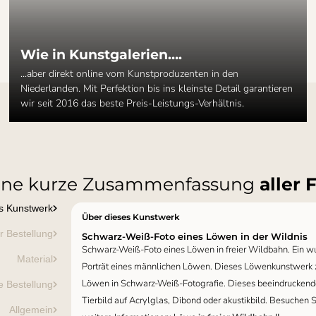
Wie in Kunstgalerien….
...aber direkt online vom Kunstproduzenten in den
Niederlanden. Mit Perfektion bis ins kleinste Detail garantieren
wir seit 2016 das beste Preis-Leistungs-Verhältnis.
ine kurze Zusammenfassung
aller 
s Kunstwerk
Über dieses Kunstwerk
er Bestellung
Schwarz-Weiß-Foto eines Löwen in der Wildnis
Schwarz-Weiß-Foto eines Löwen in freier Wildbahn. Ein
Material
Porträt eines männlichen Löwen. Dieses Löwenkunstwerk z
Löwen in Schwarz-Weiß-Fotografie. Dieses beeindruckend
e Bestellung
Tierbild auf Acrylglas, Dibond oder akustikbild. Besuchen 
Allgemein