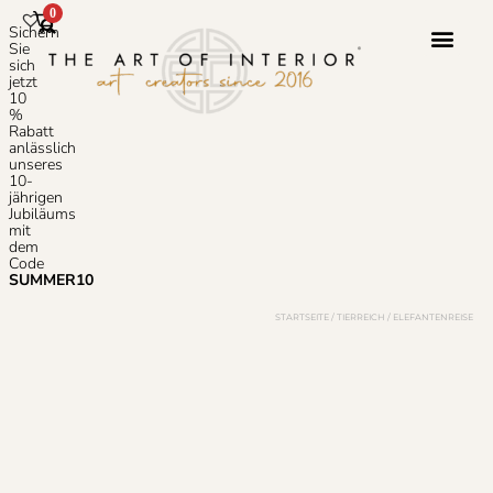
0
Sichern
Sie
sich
jetzt
10
Photoshop-S
Häufig Gestellte
%
Rabatt
anlässlich
unseres
10-
jährigen
Jubiläums
mit
dem
Code
SUMMER10
STARTSEITE
/
TIERREICH
/ ELEFANTENREISE