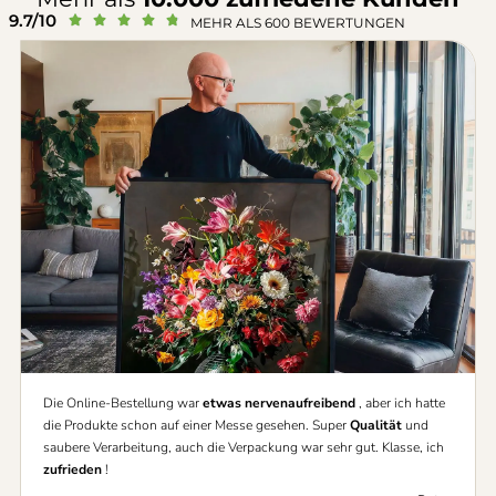
9.7/10





MEHR ALS 600 BEWERTUNGEN
Die Online-Bestellung war
etwas nervenaufreibend
, aber ich hatte
die Produkte schon auf einer Messe gesehen. Super
Qualität
und
saubere Verarbeitung, auch die Verpackung war sehr gut. Klasse, ich
zufrieden
!