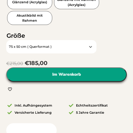
Glänzend (Acrylglas)
(Acrylglas)
Akustikbild mit
Rahmen
Größe
€
185,00
€
215,00
Im Warenkorb
Inkl. Aufhängesystem
Echtheitszertifikat
Versicherte Lieferung
5 Jahre Garantie
Blick in Ihr Zimmer