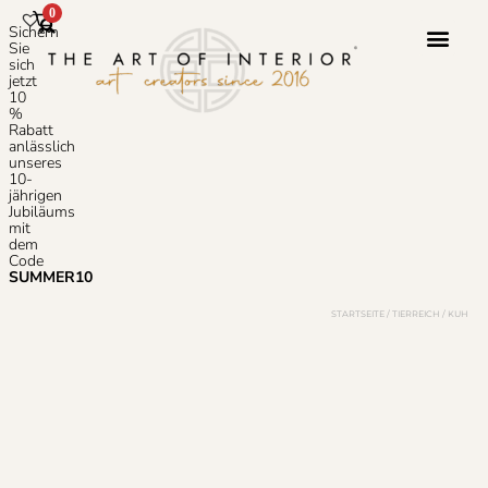
0
Sichern
Sie
sich
jetzt
10
Photoshop-S
Häufig Gestellte
%
Rabatt
anlässlich
unseres
10-
jährigen
Jubiläums
mit
dem
Code
SUMMER10
STARTSEITE
/
TIERREICH
/ KUH