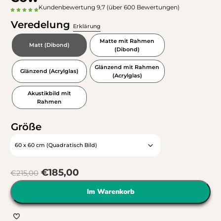
Kundenbewertung 9,7 (über 600 Bewertungen)
Veredelung
Erklärung
Matte mit Rahmen
Matt (Dibond)
(Dibond)
Glänzend mit Rahmen
Glänzend (Acrylglas)
(Acrylglas)
Akustikbild mit
Rahmen
Größe
€
185,00
€
215,00
Im Warenkorb