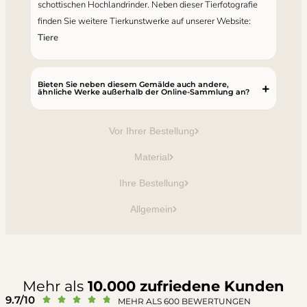
schottischen Hochlandrinder. Neben dieser Tierfotografie
finden Sie weitere Tierkunstwerke auf unserer Website:
Tiere
Bieten Sie neben diesem Gemälde auch andere,
ähnliche Werke außerhalb der Online-Sammlung an?
Vor Ihrer Bestellung
Material
Ihre Bestellung
Allgemein
Mehr als
10.000 zufriedene Kunden
9.7/10





MEHR ALS 600 BEWERTUNGEN