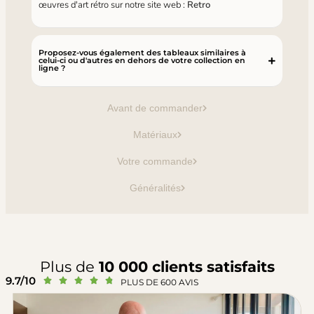
œuvres d'art rétro sur notre site web :
Retro
Proposez-vous également des tableaux similaires à
celui-ci ou d'autres en dehors de votre collection en
ligne ?
Avant de commander
Matériaux
Votre commande
Généralités
Plus de
10 000 clients satisfaits
9.7/10





PLUS DE 600 AVIS