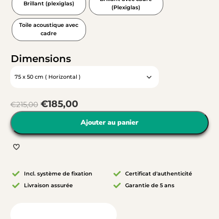
Brillant (plexiglas)
(Plexiglas)
Toile acoustique avec
cadre
Dimensions
€
185,00
€
215,00
Ajouter au panier
Incl. système de fixation
Certificat d'authenticité
Livraison assurée
Garantie de 5 ans
Vue depuis votre chambre