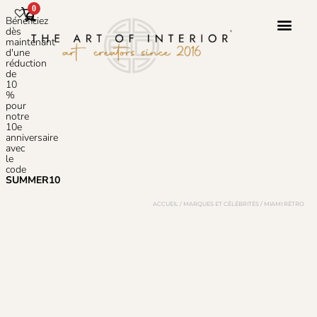
0
Bénéficiez
dès
maintenant
d'une
réduction
Service 
À Propos 
de
10
%
pour
notre
10e
anniversaire
avec
le
code
SUMMER10
ACCUEIL
/
MARQUES ET CÉLÉBRITÉS
/ MIAMI RÉTRO