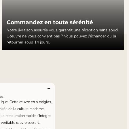
Commandez en toute sérénité
Notre livraison assurée vous garantit une réception sans souci.
L'œuvre ne vous convient pas ? Vous pouvez l'échanger ou la
retourner sous 14 jours.
es
ylique. Cette œuvre en plexiglas,
pirée de la culture moderne.
 la restauration rapide s'intègre
 véritable œuvre pop art,