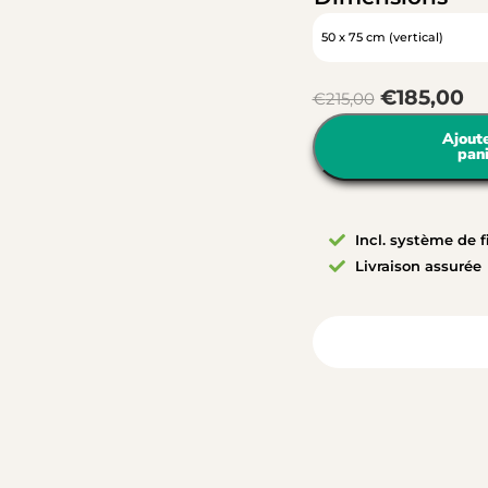
€
185,00
€
215,00
Ajout
pan
Incl. système de f
Livraison assurée
Vue depuis votre ch