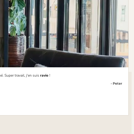
é. Super travail, j'en suis
ravie
!
- Peter