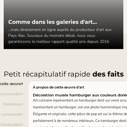
Comme dans les galeries d'art...
…mais directement en ligne auprès du producteur d’art aux
Pays-Bas. Soucieux du moindre détail, nous vous
garantissons le meilleur rapport qualité-prix depuis 2016.
Petit récapitulatif rapide
des faits
 cette œuvre
À propos de cette œuvre d'art
 commander
Décoration murale hamburger aux couleurs doré
Art culinaire représentant un hamburger doré sur verre acr
Matériaux
représentant un hamburger, est une photo humoristique ins
Élégante et originale, cette pièce de pop art sur le thème de
e commande
parfaitement à de nombreux intérieurs. Ce hamburger doré,
Généralités