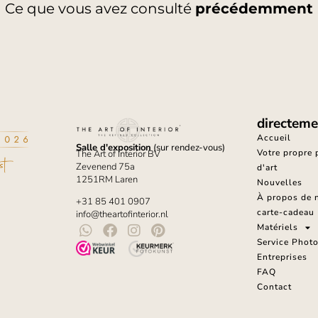
Ce que vous avez consulté
précédemment
directeme
Accueil
Salle d'exposition
(sur rendez-vous)
Votre propre
The Art of Interior BV
Zevenend 75a
d'art
1251RM Laren
Nouvelles
À propos de 
+31 85 401 0907
carte-cadeau
info@theartofinterior.nl
Matériels
Service Phot
Entreprises
FAQ
Contact