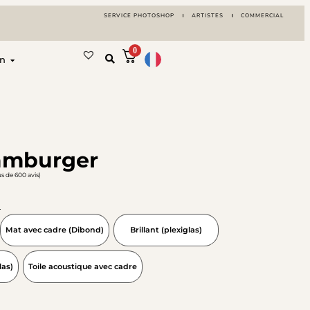
SERVICE PHOTOSHOP
ARTISTES
COMMERCIAL
0
on
amburger
us de 600 avis)
N
Mat avec cadre (Dibond)
Brillant (plexiglas)
las)
Toile acoustique avec cadre