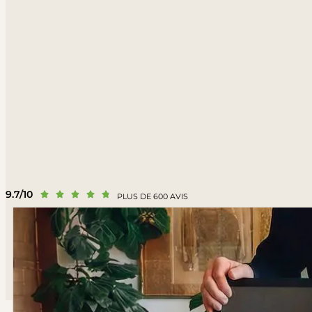
9.7/10





PLUS DE 600 AVIS