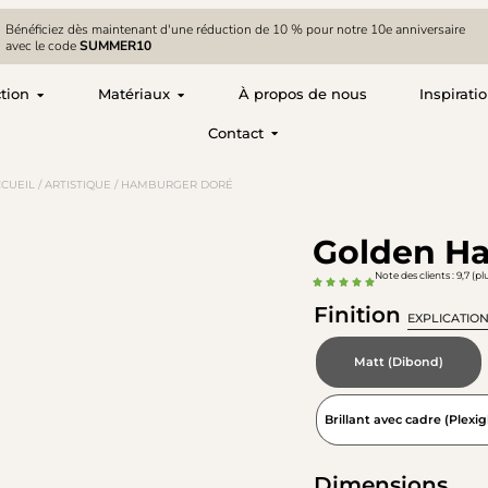
Bénéficiez dès maintenant d'une réduction de 10 % pour notre 10e anniversaire
avec le code
SUMMER10
ction
Matériaux
À propos de nous
Inspirati
Contact
CUEIL
/
ARTISTIQUE
/ HAMBURGER DORÉ
Golden H
Note des clients : 9,7 (pl
Finition
EXPLICATIO
Matt (Dibond)
Brillant avec cadre (Plexig
Dimensions