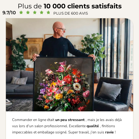
Plus de
10 000 clients satisfaits
9.7/10





PLUS DE 600 AVIS
Commander en ligne était
un peu stressant
, mais je les avais déjà
vus lors d'un salon professionnel. Excellente
qualité
, finitions
impeccables et emballage soigné. Super travail, j'en suis
ravie
!