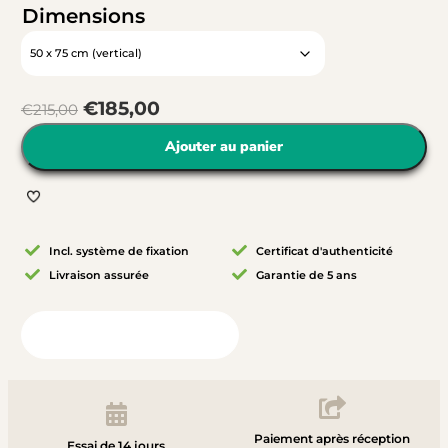
Dimensions
€
185,00
€
215,00
Ajouter au panier
Incl. système de fixation
Certificat d'authenticité
Livraison assurée
Garantie de 5 ans
Vue depuis votre chambre
Paiement après réception
Essai de 14 jours