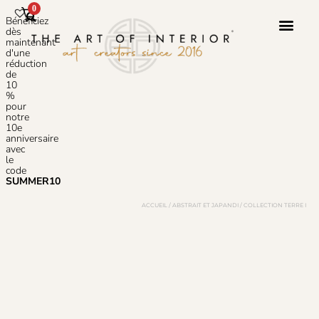
0
Bénéficiez
dès
maintenant
d'une
réduction
Service 
À Propos 
de
10
%
pour
notre
10e
anniversaire
avec
le
code
SUMMER10
ACCUEIL
/
ABSTRAIT ET JAPANDI
/ COLLECTION TERRE I