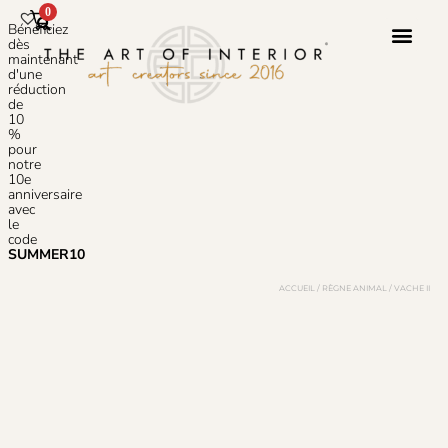
0
Bénéficiez
dès
maintenant
d'une
réduction
Service 
À Propos 
de
10
%
pour
notre
10e
anniversaire
avec
le
code
SUMMER10
ACCUEIL
/
RÈGNE ANIMAL
/ VACHE II