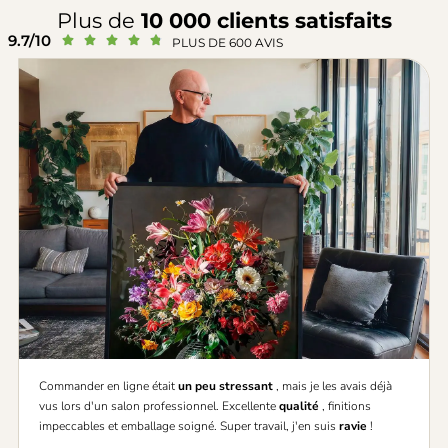
Plus de
10 000 clients satisfaits
9.7/10





PLUS DE 600 AVIS
Commander en ligne était
un peu stressant
, mais je les avais déjà
vus lors d'un salon professionnel. Excellente
qualité
, finitions
impeccables et emballage soigné. Super travail, j'en suis
ravie
!