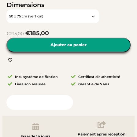
Dimensions
€
185,00
€
215,00
Ajouter au panier
Incl. système de fixation
Certificat d'authenticité
Livraison assurée
Garantie de 5 ans
Vue depuis votre chambre
Paiement après réception
Essai de 14 jours