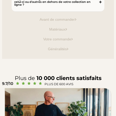
celui-ci ou d'autres en dehors de votre collection en
ligne ?
Avant de commander
Matériaux
Votre commande
Généralités
Plus de
10 000 clients satisfaits
9.7/10





PLUS DE 600 AVIS