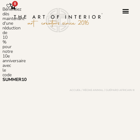
0
Bénéficiez
dès
maintenant
d'une
réduction
Service 
À Propos 
de
10
%
pour
notre
10e
anniversaire
avec
le
code
SUMMER10
ACCUEIL
/
RÈGNE ANIMAL
/ GUÉPARD AFRICAIN III