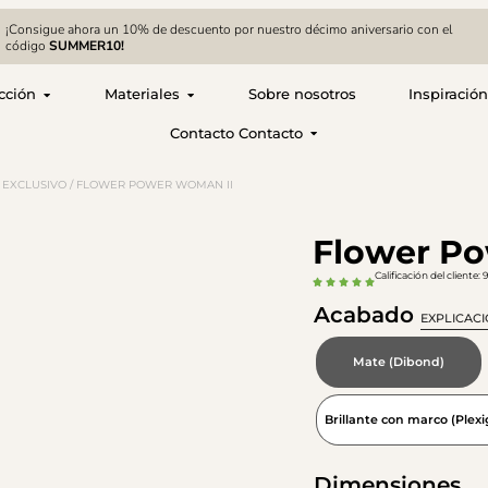
¡Consigue ahora un 10% de descuento por nuestro décimo aniversario con el
código
SUMMER10!
cción
Materiales
Sobre nosotros
Inspiración
Contacto Contacto
/
EXCLUSIVO
/ FLOWER POWER WOMAN II
Flower P
Calificación del cliente:
Acabado
EXPLICAC
Mate (Dibond)
Brillante con marco (Plexi
Dimensiones