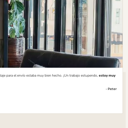
laje para el envío estaba muy bien hecho. ¡Un trabajo estupendo,
estoy muy
- Peter