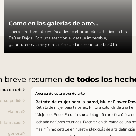
Como en las galerías de arte...
...pero directamente en línea desde el productor artístico en los
Países Bajos. Con una atención al detalle impecable,
garantizamos la mejor relación calidad-precio desde 2016.
n breve resumen
de todos los hech
obra de arte
Acerca de esta obra de arte
ar su pedido
Retrato de mujer para la pared, Mujer Flower Pow
Retrato de mujer para la pared. Pintura colorida de una her
Material
"Mujer del Poder Floral" es una fotografía artística única d
rodeada de flores coloridas. Decoración de pared de una h
 Información
más mínimo detalle en nuestro plexiglás de alta definición 
general