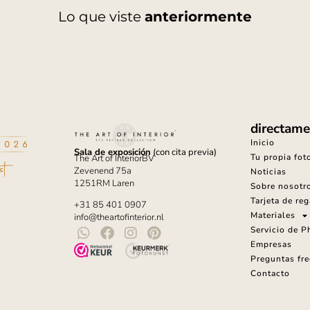
Lo que viste
anteriormente
directame
Inicio
Sala de exposición
(con cita previa)
Tu propia fot
The Art of InteriorBV
Zevenend 75a
Noticias
1251RM Laren
Sobre nosotr
Tarjeta de reg
+31 85 401 0907
Materiales
info@theartofinterior.nl
Servicio de 
Empresas
Preguntas fr
Contacto