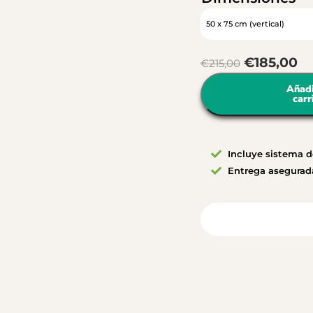
€
185,00
€
215,00
Añadi
carr
Incluye sistema 
Entrega asegurad
Vista desde tu habita