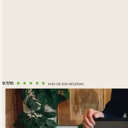
9.7/10





MÁS DE 600 RESEÑAS