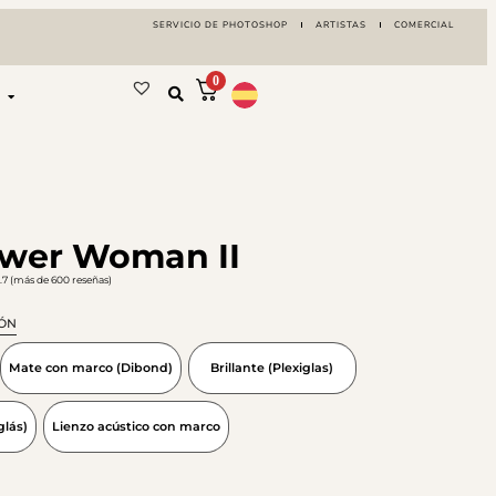
SERVICIO DE PHOTOSHOP
ARTISTAS
COMERCIAL
0
ower Woman II
 9.7 (más de 600 reseñas)
IÓN
Mate con marco (Dibond)
Brillante (Plexiglas)
glás)
Lienzo acústico con marco