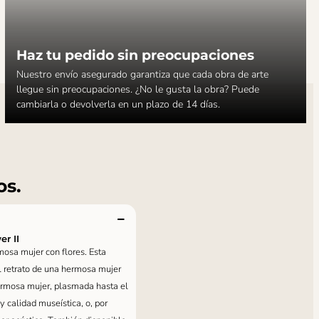
Haz tu pedido sin preocupaciones
Nuestro envío asegurado garantiza que cada obra de arte
llegue sin preocupaciones. ¿No le gusta la obra? Puede
cambiarla o devolverla en un plazo de 14 días.
os.
er II
mosa mujer con flores. Esta
el retrato de una hermosa mujer
ermosa mujer, plasmada hasta el
y calidad museística, o, por