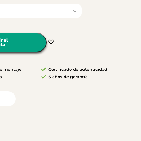
r al
ito
de montaje
Certificado de autenticidad
a
5 años de garantía
ción