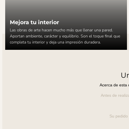
Mejora tu interior
Las obras de arte hacen mucho más que llenar una pared.
Aportan ambiente, carácter y equilibrio. Son el toque final que
completa tu interior y deja una impresión duradera.
U
Acerca de esta 
Antes de realiz
Su pedido