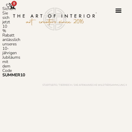
0
Sichern
Sie
sich
jetzt
10
Photoshop-S
Häufig Gestellte
%
Rabatt
anlässlich
unseres
10-
jährigen
Jubiläums
mit
dem
Code
SUMMER10
STARTSEITE
/
TIERREICH
/ DIE AFRIKANISCHE WILDTIERSAMMLUNG II