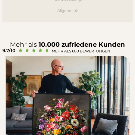
Allgemein
Mehr als
10.000 zufriedene Kunden
9.7/10





MEHR ALS 600 BEWERTUNGEN