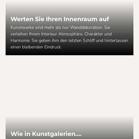
Werten Sie Ihren Innenraum auf
Kunstwerke sind mehr als nur Wanddekoration. Sie
verleihen Ihrem Interieur Atmosphäre, Charakter und
Harmonie. Sie geben ihm den letzten Schliff und hinterlassen
einen bleibenden Eindruck.
Wie in Kunstgalerien….