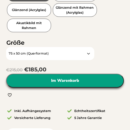
Glänzend mit Rahmen
Glänzend (Acrylglas)
(Acrylglas)
Akustikbild mit
Rahmen
Größe
€
185,00
€
215,00
Im Warenkorb
Inkl. Aufhängesystem
Echtheitszertifikat
Versicherte Lieferung
5 Jahre Garantie