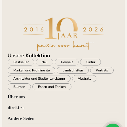
Unsere
Kollektion
Bestseller
Neu
Tierwelt
Kultur
Marken und Prominente
Landschaften
Porträts
Architektur und Stadtentwicklung
Abstrakt
Blumen
Essen und Trinken
Über
uns
direkt
zu
Andere
Seiten