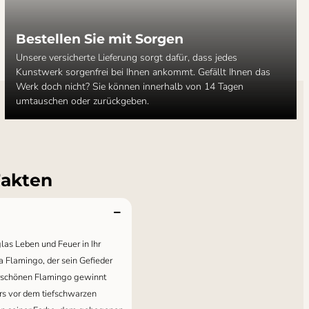
Bestellen Sie mit Sorgen
Unsere versicherte Lieferung sorgt dafür, dass jedes
Kunstwerk sorgenfrei bei Ihnen ankommt. Gefällt Ihnen das
Werk doch nicht? Sie können innerhalb von 14 Tagen
umtauschen oder zurückgeben.
Fakten
glas Leben und Feuer in Ihr
a Flamingo, der sein Gefieder
erschönen Flamingo gewinnt
rs vor dem tiefschwarzen