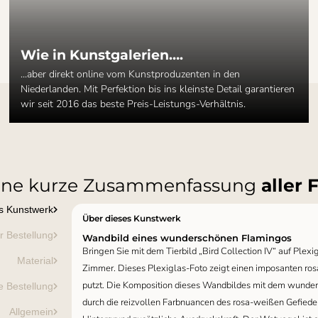
Wie in Kunstgalerien….
...aber direkt online vom Kunstproduzenten in den
Niederlanden. Mit Perfektion bis ins kleinste Detail garantieren
wir seit 2016 das beste Preis-Leistungs-Verhältnis.
ine kurze Zusammenfassung
aller 
s Kunstwerk
Über dieses Kunstwerk
er Bestellung
Wandbild eines wunderschönen Flamingos
Bringen Sie mit dem Tierbild „Bird Collection IV“ auf Plexi
Material
Zimmer. Dieses Plexiglas-Foto zeigt einen imposanten ros
putzt. Die Komposition dieses Wandbildes mit dem wund
e Bestellung
durch die reizvollen Farbnuancen des rosa-weißen Gefiede
Allgemein