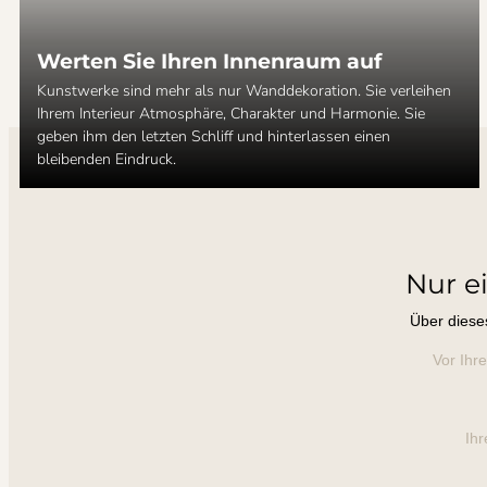
Werten Sie Ihren Innenraum auf
Kunstwerke sind mehr als nur Wanddekoration. Sie verleihen
Ihrem Interieur Atmosphäre, Charakter und Harmonie. Sie
geben ihm den letzten Schliff und hinterlassen einen
bleibenden Eindruck.
Nur e
Über diese
Vor Ihr
Ihr