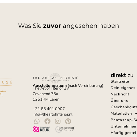
Was Sie
zuvor
angesehen haben
direkt
zu
Startseite
Ausstellungsraum
(nach Vereinbarung)
Dein eigenes 
The Art of Interior BV
Zevenend 75a
Nachricht
1251RM Laren
Über uns
Geschenkgut
+31 85 401 0907
Materialien
info@theartofinterior.nl
Photoshop-Se
Unternehmen
Häufig gestel