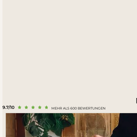
9.7/10





MEHR ALS 600 BEWERTUNGEN