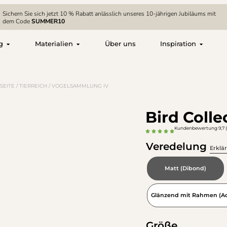
Sichern Sie sich jetzt 10 % Rabatt anlässlich unseres 10-jährigen Jubiläums mit
dem Code
SUMMER10
g
Materialien
Über uns
Inspiration
SEITE
/
TIERREICH
/ VOGELSAMMLUNG IV
Bird Colle
Kundenbewertung 9,7 
Veredelung
Erklä
Matt (Dibond)
Glänzend mit Rahmen (Acr
Größe