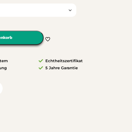
enkorb
stem
Echtheitszertifikat
rung
5 Jahre Garantie