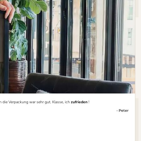
h die Verpackung war sehr gut. Klasse, ich
zufrieden
!
- Peter