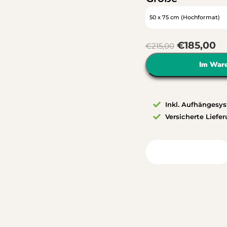
€
185,00
€
215,00
Im War
Inkl. Aufhängesy
Versicherte Liefe
Blick in Ihr Zimmer