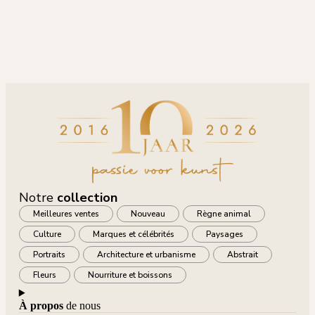
Notre
collection
Meilleures ventes
Nouveau
Règne animal
Culture
Marques et célébrités
Paysages
Portraits
Architecture et urbanisme
Abstrait
Fleurs
Nourriture et boissons
À propos
de nous