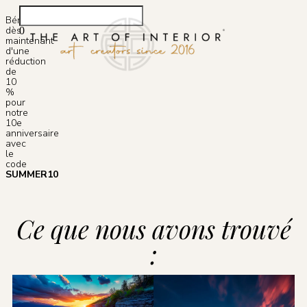
Bénéficiez
dès
0
maintenant
Service
À Propos 
d'une
réduction
de
10
%
pour
notre
10e
anniversaire
avec
le
code
SUMMER10
Ce que nous avons trouvé
: