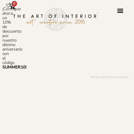
0
¡Consigue
ahora
un
10%
de
Servicio 
Sobre N
Preguntas
descuento
por
nuestro
décimo
aniversario
con
el
código
SUMMER10!
INICIO
/
ARTÍSTICO
/ EL MICKEY