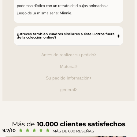
poderoso díptico con un retrato de dibujos animados a
juego de la misma serie:
Minnie.
¿Ofreces también cuadros similares a éste u otros fuera
de la colección online?
Antes de realizar su pedido
Material
Su pedido Información
general
Más de
10.000 clientes satisfechos
9.7/10





MÁS DE 600 RESEÑAS