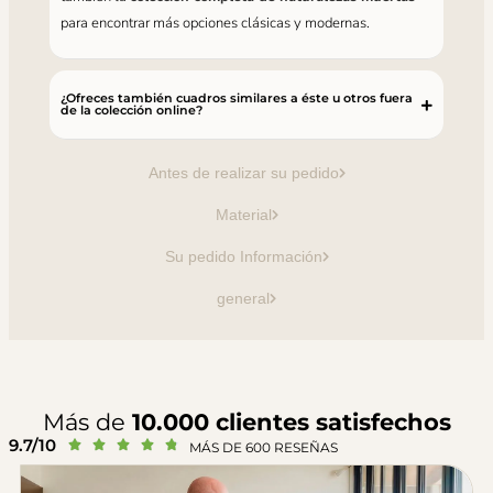
para encontrar más opciones clásicas y modernas.
¿Ofreces también cuadros similares a éste u otros fuera
de la colección online?
Antes de realizar su pedido
Material
Su pedido Información
general
Más de
10.000 clientes satisfechos
9.7/10





MÁS DE 600 RESEÑAS