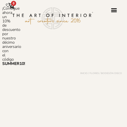
0
¡Consigue
ahora
un
10%
de
Servicio 
Sobre N
Preguntas
descuento
por
nuestro
décimo
aniversario
con
el
código
SUMMER10!
INICIO
/
FLORES
/ BODEGÓN DISCO