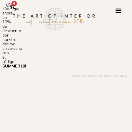
0
¡Consigue
ahora
un
10%
de
Servicio 
Sobre N
Preguntas
descuento
por
nuestro
décimo
aniversario
con
el
código
SUMMER10!
INICIO
/
ARTÍSTICO
/ BELLEZA DE COLLARES