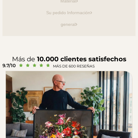
Material
Su pedido Información
general
Más de
10.000 clientes satisfechos
9.7/10





MÁS DE 600 RESEÑAS