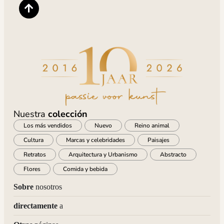
Nuestra
colección
Los más vendidos
Nuevo
Reino animal
Cultura
Marcas y celebridades
Paisajes
Retratos
Arquitectura y Urbanismo
Abstracto
Flores
Comida y bebida
Sobre
nosotros
directamente
a