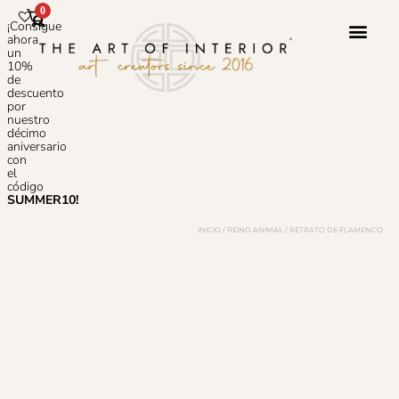
0
¡Consigue
ahora
un
10%
de
Servicio 
Sobre N
Preguntas
descuento
por
nuestro
décimo
aniversario
con
el
código
SUMMER10!
INICIO
/
REINO ANIMAL
/ RETRATO DE FLAMENCO