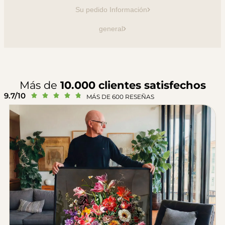
Su pedido Información
general
Más de
10.000 clientes satisfechos
9.7/10





MÁS DE 600 RESEÑAS