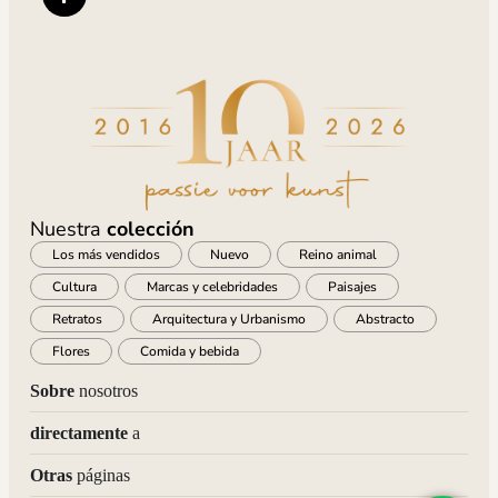
Nuestra
colección
Los más vendidos
Nuevo
Reino animal
Cultura
Marcas y celebridades
Paisajes
Retratos
Arquitectura y Urbanismo
Abstracto
Flores
Comida y bebida
Sobre
nosotros
directamente
a
Otras
páginas