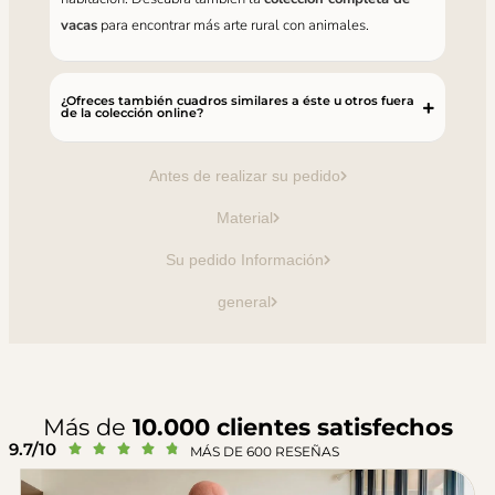
vacas
para encontrar más arte rural con animales.
¿Ofreces también cuadros similares a éste u otros fuera
de la colección online?
Antes de realizar su pedido
Material
Su pedido Información
general
Más de
10.000 clientes satisfechos
9.7/10





MÁS DE 600 RESEÑAS