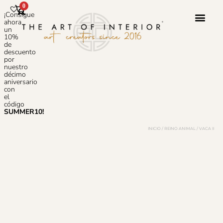
0
¡Consigue
ahora
un
10%
de
Servicio 
Sobre N
Preguntas
descuento
por
nuestro
décimo
aniversario
con
el
código
SUMMER10!
INICIO
/
REINO ANIMAL
/ VACA II