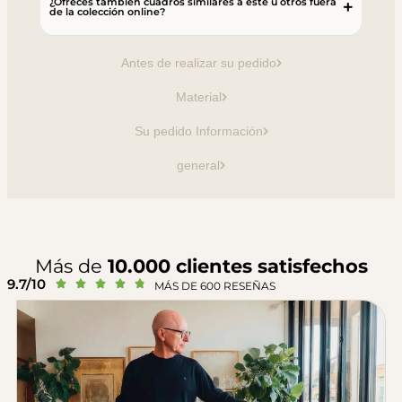
¿Ofreces también cuadros similares a éste u otros fuera
de la colección online?
Antes de realizar su pedido
Material
Su pedido Información
general
Más de
10.000 clientes satisfechos
9.7/10





MÁS DE 600 RESEÑAS