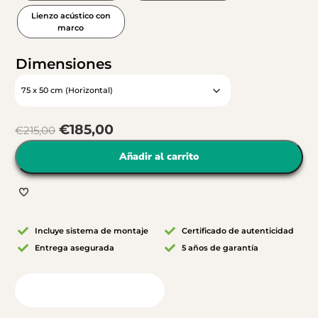
Lienzo acústico con
marco
Dimensiones
€
185,00
€
215,00
Añadir al carrito
Incluye sistema de montaje
Certificado de autenticidad
Entrega asegurada
5 años de garantía
Vista desde tu habitación