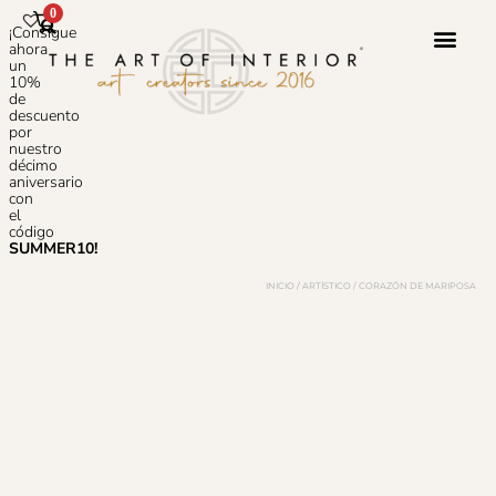
0
¡Consigue
ahora
un
10%
de
Servicio 
Sobre N
Preguntas
descuento
por
nuestro
décimo
aniversario
con
el
código
SUMMER10!
INICIO
/
ARTÍSTICO
/ CORAZÓN DE MARIPOSA