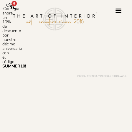
0
¡Consigue
ahora
un
10%
de
Servicio 
Sobre N
Preguntas
descuento
por
nuestro
décimo
aniversario
con
el
código
SUMMER10!
INICIO
/
COMIDA Y BEBIDA
/ CIDRA AZUL